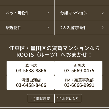
いつも株式会社ROOTSのホームページをご覧いただ
き、誠にありがとうございます。
ペット可物件
分譲マンション
誠に勝手ながら、下記の期間をPM・売買事業部のみ
ゴールデンウィーク休業とさせていただきます。
駅近物件
2人入居可物件
その間いただきましたお問い合わせにつきましては、
5月７日(木)以降
に順次お返事させていただきます。
お客様にはご不便、ご迷惑おかけし大変申し訳ござい
ませんが
江東区・墨田区の賃貸マンションなら
何卒ご理解頂きますようお願い申し上げます。
ROOTS（ルーツ）へおまかせ！
※賃貸仲介部は定休日以外通常営業となっております。
2026年5月4日(月)～5月6日(水) ※5月6日(水)
森下店
両国店
は定休日となっております。
03-5638-8866
03-5669-0475
清澄白河店
PM・売買事業部
03-6458-8466
03-6666-9991
閲覧履歴
お気に入り