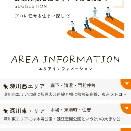
深川西エリアは縦に都営大江戸線と横に都営新宿線、東京メトロ東西線、JR京葉線が走っており、江東区内で都心へ最もアクセスの良い下町エリアとなっています。
深川東エリアには木場公園・猿江恩賜公園という2つの大きな公園があり、この緑豊かな住環境は住民の方々から広く愛されています。