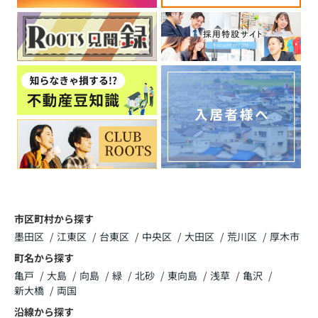
2026.05.29
臨時休業のお知らせ
いつも株式会社ROOTSのホームページをご覧
いただき、誠にありがとうございます。
誠に勝手ながら社内研修の為、下記の日程を臨
時休業とさせていただきます。
・６月１６日(火)～６月１８日(木) 終日
その間いただきましたお問い合わせにつきましては、
６月１９日(金）以降に順次お返事させていただきま
す。
市区町村から探す
ご迷惑をお掛け致しますが、何卒宜しくお願い申し上
墨田区
江東区
台東区
中央区
大田区
荒川区
厚木市
げます。
町名から探す
亀戸
大島
向島
緑
北砂
東向島
浅草
亀沢
新大橋
両国
2026.05.10
沿線から探す