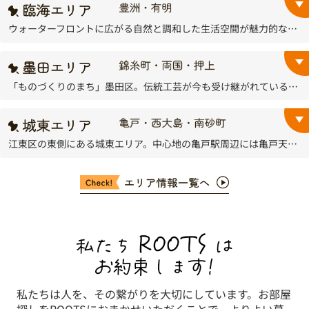
ウォーターフロントに広がる自然と調和した生活空間が魅力的な豊洲は、大規模な開発により高層マンションが数多く建設されている、都内でも屈指の注目エリアです。
「ものづくりのまち」墨田区。伝統工芸が今も受け継がれているのはもちろん、若手作家が一所懸命に新しい工芸品を生み出そうとしているのが職人町墨田の基盤です。
江東区の東側にある城東エリア。中心地の亀戸駅周辺には亀戸天神社や亀戸七福神の寺社などが点在し、各所で咲く藤や梅など季節の花々を楽しみながらの散策がおすすめです。
私たちは人を、その繋がりを大切にしています。お部屋