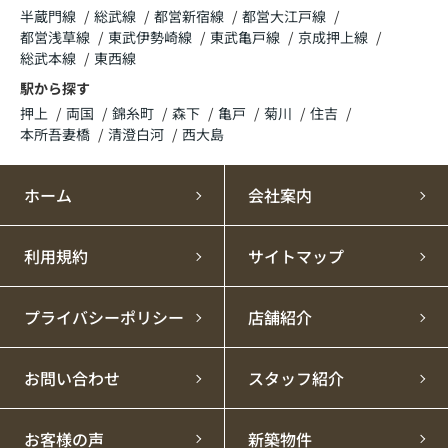
クールビズ実施のお知らせ
半蔵門線
総武線
都営新宿線
都営大江戸線
都営浅草線
東武伊勢崎線
東武亀戸線
京成押上線
いつも株式会社ROOTSのホームページをご覧
総武本線
東西線
いただき、誠にありがとうございます。
駅から探す
押上
両国
錦糸町
森下
亀戸
菊川
住吉
2026年5月16日(土)より〚クールビズ〛を実施いたし
本所吾妻橋
清澄白河
西大島
ます。
実施期間中は社員が、ジャケットやネクタイを着用し
ないなど軽装で対応する場合がございます。
ホーム
会社案内
皆様のご理解とご協力を賜りますようお願い申し上げ
ます。
利用規約
サイトマップ
【実施期間】
2026年5月16日(土)～10月12日(月)
プライバシーポリシー
店舗紹介
2026.04.16
PM・売買事業部 ゴールデンウィーク休
お問い合わせ
スタッフ紹介
業のお知らせ
お客様の声
新築物件