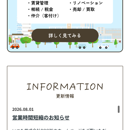
とめ2K・2DK・2LDKの違いと
利便性とエリアごとの特色
その意味 まず、「２Ｋ...
然環境・子育て支援・公園
実度・まとめ江...
2026.08.01
営業時間短縮のお知らせ