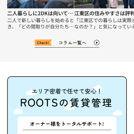
二人暮らしに2DKは向いているの？違いや選び方も紹介
二人で新しい暮らしを始めると
「江東区での暮らしは実際
き、「どの間取りが自分たちに
なのか？」と気になってい
合うのか」「2DKとほかの間取
も多いのではないでしょう
りの違いは何か」と悩まれる方
治安は本当に良いのか、交
は多いのではないでしょうか。
クセスは便利なのか、子育
本記事では、二人暮らしを検討
援は充実しているのかなど
している皆さまに向けて、
まざまな疑問があるかと思
2K・2DK・2LDKそれぞれの特
す。この記事では、江東区
徴や違いを丁寧に解説いたしま
「住みやすさ」や評判につ
す。二人の暮らしがより快適な
て、最新の情報をもとにや
ものとなるよう、間取りの選び
く解説します。これから引
方やポイントについても具体的
しや住まい探しを考えてい
にご紹介しますので、ぜひ最後
が、安心して暮らせるかど
までご覧ください。 【目
を具体的にイメージできる
次】・2K・2DK・2LDKの違い
をご紹介します。ぜひ最後
とその意味・二人暮らしにおけ
ご覧ください。 【目次】・江
る2DKのメリット・2DKのデメ
東区の「住みやすさ」の全
リットと注意点・ターゲットに
と評判・治安の状況と区・
向けた間取り選びのヒント・ま
の取り組み・交通利便性・