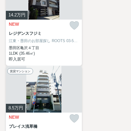
14.2
万円
NEW
レジデンスフジミ
江東・墨田のお部屋探し
ROOTS 03-5638-8866
墨田区亀沢４丁目
1LDK (35.46㎡)
即入居可
賃貸マンション
8.5
万円
NEW
プレイス浅草橋