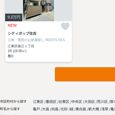
9.3
万円
NEW
シティポップ住吉
江東・墨田のお部屋探し
ROOTS 03-5638-8866
江東区猿江１丁目
1R (18.00㎡)
敷0
市区町村から探す
江東区
墨田区
台東区
中央区
大田区
荒川区
厚
町名から探す
亀戸
大島
向島
北砂
緑
東向島
新大橋
浅草
亀