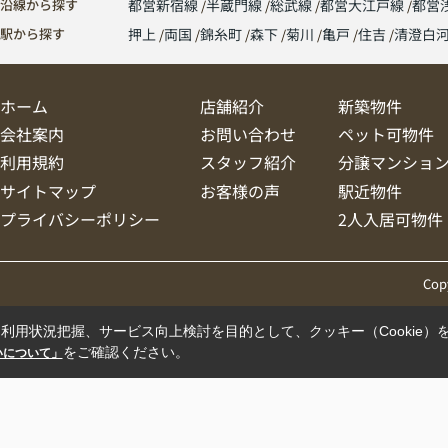
沿線から探す
都営新宿線
半蔵門線
総武線
都営大江戸線
都営
駅から探す
押上
両国
錦糸町
森下
菊川
亀戸
住吉
清澄白
ホーム
店舗紹介
新築物件
会社案内
お問い合わせ
ペット可物件
利用規約
スタッフ紹介
分譲マンショ
サイトマップ
お客様の声
駅近物件
プライバシーポリシー
2人入居可物件
Cop
利用状況把握、サービス向上検討を目的として、クッキー（Cookie）
をご確認ください。
扱いについて」