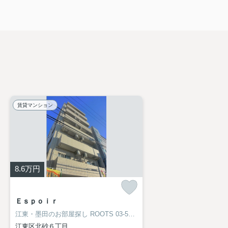
賃貸マンション
8.6
万円
Ｅｓｐｏｉｒ
江東・墨田のお部屋探し
ROOTS 03-5638-8866
江東区北砂６丁目