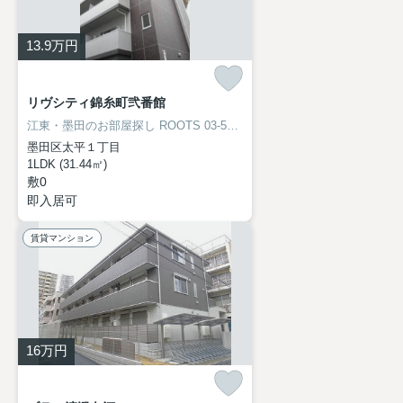
13.9
万円
リヴシティ錦糸町弐番館
江東・墨田のお部屋探し
ROOTS 03-5638-8866
墨田区太平１丁目
1LDK (31.44㎡)
敷0
即入居可
賃貸マンション
16
万円