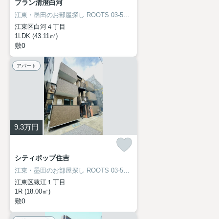
ブラン清澄白河
江東・墨田のお部屋探し
ROOTS 03-5638-8866
江東区白河４丁目
1LDK (43.11㎡)
敷0
アパート
9.3
万円
シティポップ住吉
江東・墨田のお部屋探し
ROOTS 03-5638-8866
江東区猿江１丁目
1R (18.00㎡)
敷0