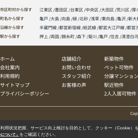
市区町村から探す
江東区
墨田区
台東区
中央区
大田区
荒川区
厚
町名から探す
亀戸
大島
向島
緑
北砂
浅草
東向島
亀沢
新大
沿線から探す
半蔵門線
都営新宿線
総武線
都営大江戸線
都営
駅から探す
押上
両国
錦糸町
森下
菊川
亀戸
住吉
清澄白
ホーム
店舗紹介
新築物件
会社案内
お問い合わせ
ペット可物件
利用規約
スタッフ紹介
分譲マンショ
サイトマップ
お客様の声
駅近物件
プライバシーポリシー
2人入居可物件
Cop
利用状況把握、サービス向上検討を目的として、クッキー（Cookie）
をご確認ください。
扱いについて」