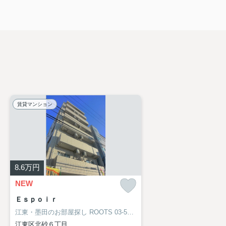
賃貸マンション
8.6
万円
NEW
Ｅｓｐｏｉｒ
江東・墨田のお部屋探し
ROOTS 03-5638-8866
江東区北砂６丁目