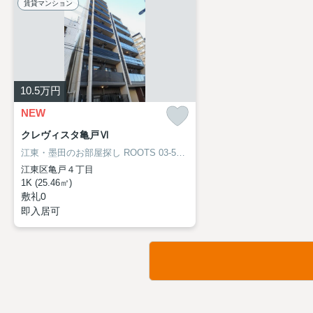
賃貸マンション
10.5
万円
NEW
クレヴィスタ亀戸Ⅵ
江東・墨田のお部屋探し
ROOTS 03-5638-8866
江東区亀戸４丁目
1K (25.46㎡)
敷礼0
即入居可