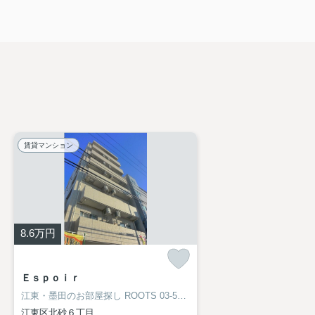
賃貸マンション
8.6
万円
Ｅｓｐｏｉｒ
江東・墨田のお部屋探し
ROOTS 03-5638-8866
江東区北砂６丁目