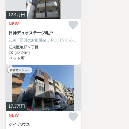
12.4
万円
NEW
日神デュオステージ亀戸
江東・墨田のお部屋探し
ROOTS 03-5638-8866
江東区亀戸２丁目
2K (30.24㎡)
ペット可
賃貸マンション
17.3
万円
NEW
ケイ ハウス