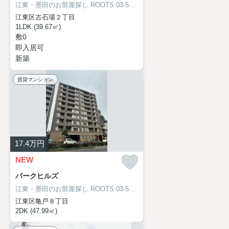
江東・墨田のお部屋探し
ROOTS 03-5638-8866
江東区古石場２丁目
1LDK (39.67㎡)
敷0
即入居可
新築
賃貸マンション
17.4
万円
NEW
パークヒルズ
江東・墨田のお部屋探し
ROOTS 03-5638-8866
江東区亀戸８丁目
2DK (47.99㎡)