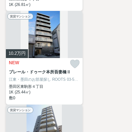
1K (26.81㎡)
賃貸マンション
10.2
万円
NEW
プレール・ドゥーク本所吾妻橋Ⅱ
江東・墨田のお部屋探し
ROOTS 03-5638-8866
墨田区東駒形４丁目
1K (25.44㎡)
敷0
賃貸マンション