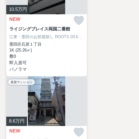
10.5
万円
NEW
ライジングプレイス両国二番館
江東・墨田のお部屋探し
ROOTS 03-5638-8866
墨田区石原１丁目
1K (25.26㎡)
敷0
即入居可
パノラマ
賃貸マンション
8.6
万円
NEW