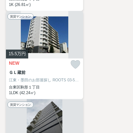
1K (26.81㎡)
賃貸マンション
15.5
万円
NEW
ＧＬ蔵前
江東・墨田のお部屋探し
ROOTS 03-5638-8866
台東区駒形１丁目
1LDK (42.24㎡)
賃貸マンション