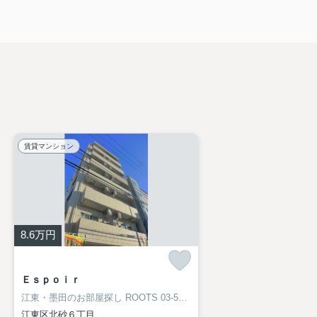
賃貸マンション
8.6
万円
Ｅｓｐｏｉｒ
江東・墨田のお部屋探し
ROOTS 03-5638-8866
江東区北砂６丁目