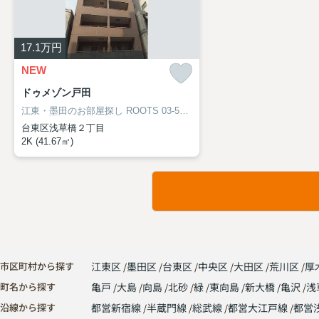
17.1
万円
NEW
ドゥメゾン戸田
江東・墨田のお部屋探し
ROOTS 03-5638-8866
台東区浅草橋２丁目
2K (41.67㎡)
市区町村から探す
江東区
墨田区
台東区
中央区
大田区
荒川区
厚
町名から探す
亀戸
大島
向島
北砂
緑
東向島
新大橋
亀沢
浅
沿線から探す
都営新宿線
半蔵門線
総武線
都営大江戸線
都営