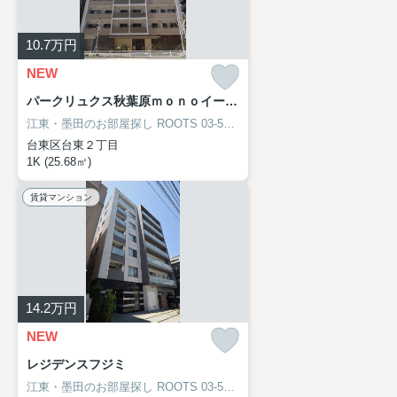
10.7
万円
NEW
パークリュクス秋葉原ｍｏｎｏイースト
江東・墨田のお部屋探し
ROOTS 03-5638-8866
台東区台東２丁目
1K (25.68㎡)
賃貸マンション
14.2
万円
NEW
レジデンスフジミ
江東・墨田のお部屋探し
ROOTS 03-5638-8866