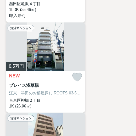
墨田区亀沢４丁目
1LDK (35.46㎡)
即入居可
賃貸マンション
8.5
万円
NEW
プレイス浅草橋
江東・墨田のお部屋探し
ROOTS 03-5638-8866
台東区柳橋２丁目
1K (26.96㎡)
賃貸マンション