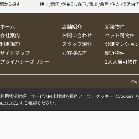
駅から探す
押上
両国
錦糸町
森下
菊川
亀戸
住吉
清澄白
ホーム
店舗紹介
新築物件
会社案内
お問い合わせ
ペット可物件
利用規約
スタッフ紹介
分譲マンショ
サイトマップ
お客様の声
駅近物件
プライバシーポリシー
2人入居可物件
Cop
利用状況把握、サービス向上検討を目的として、クッキー（Cookie）
をご確認ください。
扱いについて」