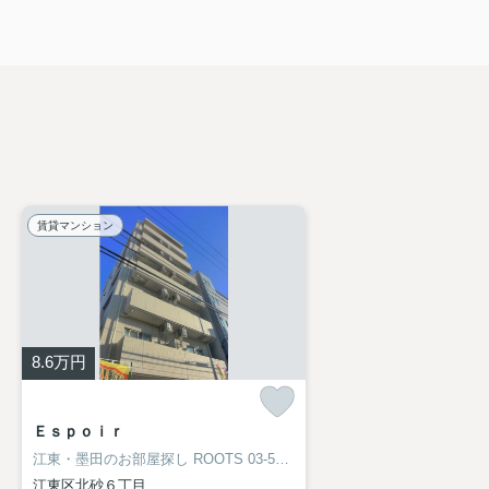
賃貸マンション
8.6
万円
Ｅｓｐｏｉｒ
江東・墨田のお部屋探し
ROOTS 03-5638-8866
江東区北砂６丁目