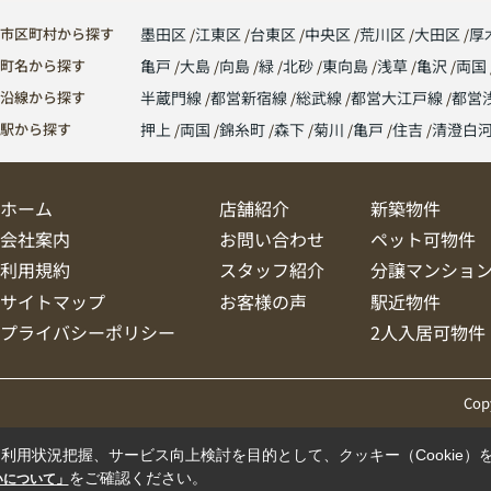
市区町村から探す
墨田区
江東区
台東区
中央区
荒川区
大田区
厚
町名から探す
亀戸
大島
向島
緑
北砂
東向島
浅草
亀沢
両国
沿線から探す
半蔵門線
都営新宿線
総武線
都営大江戸線
都営
駅から探す
押上
両国
錦糸町
森下
菊川
亀戸
住吉
清澄白
ホーム
店舗紹介
新築物件
会社案内
お問い合わせ
ペット可物件
利用規約
スタッフ紹介
分譲マンショ
サイトマップ
お客様の声
駅近物件
プライバシーポリシー
2人入居可物件
Cop
利用状況把握、サービス向上検討を目的として、クッキー（Cookie）
をご確認ください。
扱いについて」