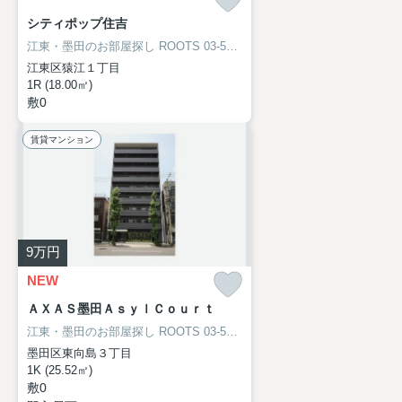
シティポップ住吉
江東・墨田のお部屋探し
ROOTS 03-5638-8866
江東区猿江１丁目
1R (18.00㎡)
敷0
賃貸マンション
9
万円
NEW
ＡＸＡＳ墨田ＡｓｙｌＣｏｕｒｔ
江東・墨田のお部屋探し
ROOTS 03-5638-8866
墨田区東向島３丁目
1K (25.52㎡)
敷0