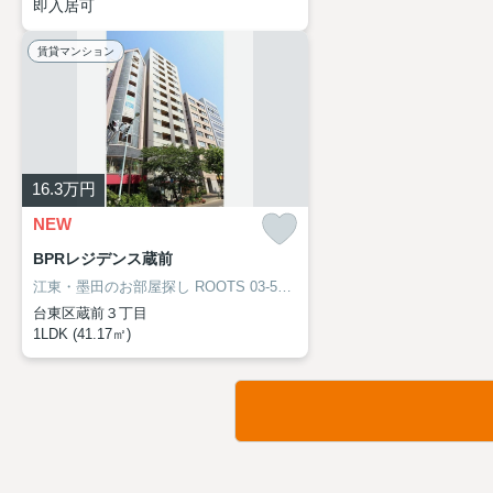
即入居可
賃貸マンション
16.3
万円
NEW
BPRレジデンス蔵前
江東・墨田のお部屋探し
ROOTS 03-5638-8866
台東区蔵前３丁目
1LDK (41.17㎡)