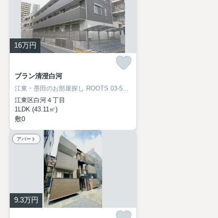
16
万円
ブラン清澄白河
江東・墨田のお部屋探し
ROOTS 03-5638-8866
江東区白河４丁目
1LDK (43.11㎡)
敷0
アパート
9.3
万円