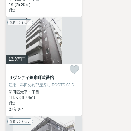
1K (25.20㎡)
敷0
賃貸マンション
13.9
万円
リヴシティ錦糸町弐番館
江東・墨田のお部屋探し
ROOTS 03-5638-8866
墨田区太平１丁目
1LDK (31.44㎡)
敷0
即入居可
賃貸マンション