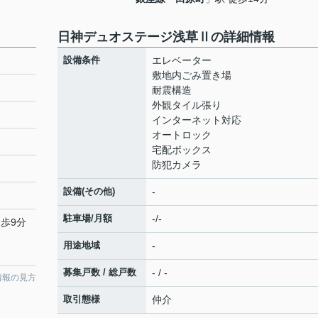
日神デュオステージ浅草Ⅱの詳細情報
設備条件
エレベーター
敷地内ごみ置き場
耐震構造
外観タイル張り
インターネット対応
オートロック
宅配ボックス
防犯カメラ
設備(その他)
-
駐車場/月額
-/-
徒歩9分
用途地域
-
募集戸数 / 総戸数
- / -
情報の見方
取引態様
仲介