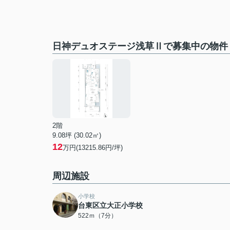
日神デュオステージ浅草Ⅱで募集中の物件
2階
9.08坪 (30.02㎡)
12
万円(13215.86円/坪)
周辺施設
小学校
台東区立大正小学校
522ｍ（7分）