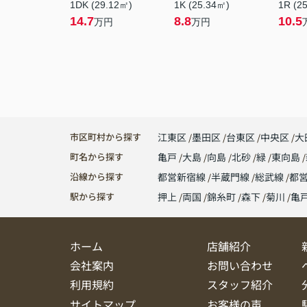
1DK (29.12㎡)
1K (25.34㎡)
1R (2
14.7
8.8
10.5
万円
万円
市区町村から探す
江東区
墨田区
台東区
中央区
大
町名から探す
亀戸
大島
向島
北砂
緑
東向島
沿線から探す
都営新宿線
半蔵門線
総武線
都
駅から探す
押上
両国
錦糸町
森下
菊川
亀
ホーム
店舗紹介
会社案内
お問い合わせ
利用規約
スタッフ紹介
サイトマップ
お客様の声