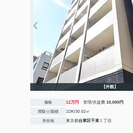
【外観】
12万円
管理/共益費
10,000円
価格
1DK/30.02㎡
間取り/面積
東京都
台東区
千束
１丁目
所在地