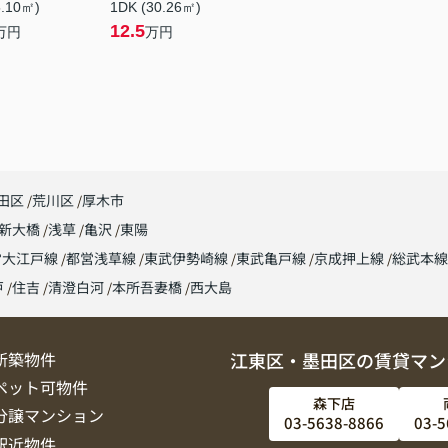
5.10㎡)
1DK (30.26㎡)
12.5
万円
万円
田区
荒川区
厚木市
新大橋
浅草
亀沢
東陽
営大江戸線
都営浅草線
東武伊勢崎線
東武亀戸線
京成押上線
総武本
戸
住吉
清澄白河
本所吾妻橋
西大島
新築物件
江東区・墨田区の賃貸マン
ペット可物件
森下店
分譲マンション
03-5638-8866
03-5
駅近物件