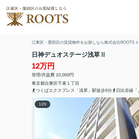
江東区・墨田区の賃貸物件をお探しなら株式会社ROOTS
日神デュオステージ浅草Ⅱ
12万円
管理/共益費 10,000円
東京都
台東区
千束
１丁目
つくばエクスプレス「浅草」駅徒歩9分
日比谷線「
1
/
29