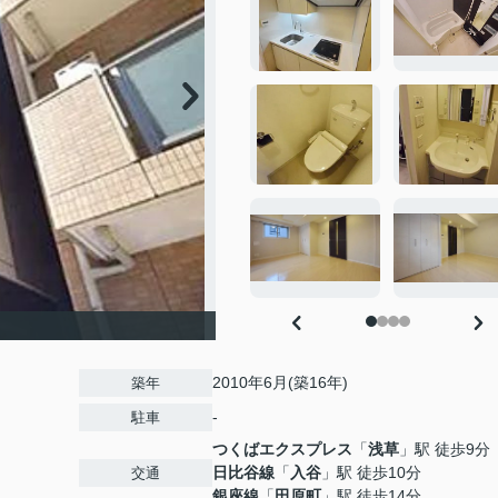
2010年6月(築16年)
築年
-
駐車
つくばエクスプレス
「
浅草
」駅 徒歩9分
日比谷線
「
入谷
」駅 徒歩10分
交通
銀座線
「
田原町
」駅 徒歩14分