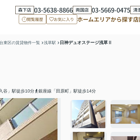
03-5638-8866
03-5669-0475
森下店
両国店
清
ホーム
エリアから探す
店
閲覧履歴
お気に入り
日神デュオステージ浅草Ⅱ
台東区の賃貸物件一覧
浅草駅
入谷」駅徒歩10分
銀座線「田原町」駅徒歩14分