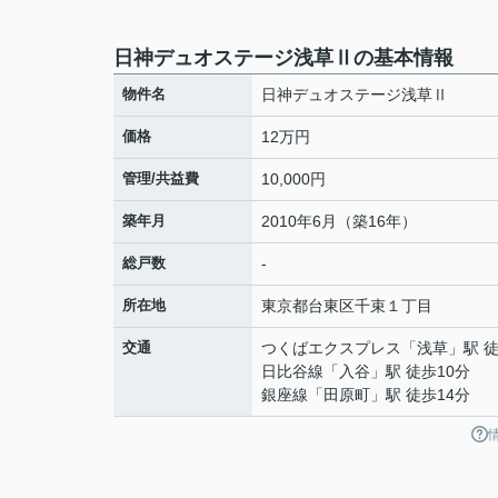
日神デュオステージ浅草Ⅱの基本情報
物件名
日神デュオステージ浅草Ⅱ
価格
12万円
管理/共益費
10,000円
築年月
2010年6月（築16年）
総戸数
-
所在地
東京都
台東区
千束
１丁目
交通
つくばエクスプレス
「
浅草
」駅 
日比谷線
「
入谷
」駅 徒歩10分
銀座線
「
田原町
」駅 徒歩14分