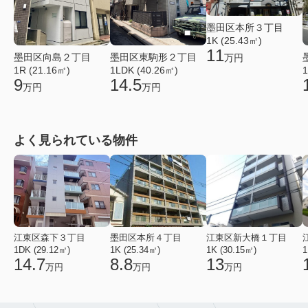
墨田区本所３丁目
1K (25.43㎡)
11
墨田区向島２丁目
墨田区東駒形２丁目
万円
1R (21.16㎡)
1LDK (40.26㎡)
1
9
14.5
万円
万円
よく見られている物件
江東区森下３丁目
墨田区本所４丁目
江東区新大橋１丁目
1DK (29.12㎡)
1K (25.34㎡)
1K (30.15㎡)
1
14.7
8.8
13
万円
万円
万円