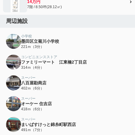
14万円
7階 / 8.50坪(28.12㎡)
周辺施設
小学校
墨田区立菊川小学校
221ｍ（3分）
コンビニエンスストア
ファミリーマート 江東橋2丁目店
314ｍ（4分）
スーパー
八百屋勘商店
402ｍ（6分）
スーパー
オーケー 住吉店
418ｍ（6分）
スーパー
まいばすけっと錦糸町駅西店
491ｍ（7分）