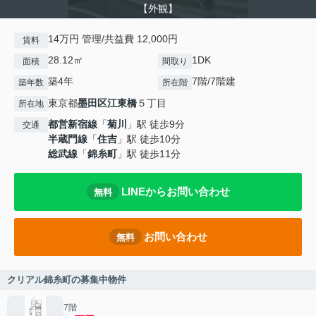
【外観】
14万円 管理/共益費 12,000円
賃料
28.12㎡
1DK
面積
間取り
築4年
7階/7階建
築年数
所在階
東京都
墨田区
江東橋
５丁目
所在地
都営新宿線
「
菊川
」駅 徒歩9分
交通
半蔵門線
「
住吉
」駅 徒歩10分
総武線
「
錦糸町
」駅 徒歩11分
LINEからお問い合わせ
無料
お問い合わせ
無料
クリアル錦糸町の募集中物件
7階