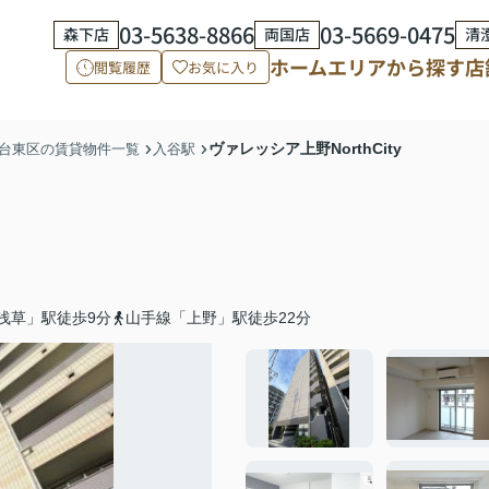
03-5638-8866
03-5669-0475
森下店
両国店
清
ホーム
エリアから探す
店
閲覧履歴
お気に入り
ヴァレッシア上野NorthCity
台東区の賃貸物件一覧
入谷駅
浅草」駅徒歩9分
山手線「上野」駅徒歩22分