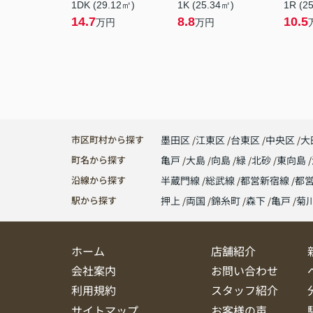
1DK (29.12㎡)
1K (25.34㎡)
1R (2
14.7
8.8
10.5
万円
万円
市区町村から探す
墨田区
江東区
台東区
中央区
大
町名から探す
亀戸
大島
向島
緑
北砂
東向島
沿線から探す
半蔵門線
総武線
都営新宿線
都
駅から探す
押上
両国
錦糸町
森下
亀戸
菊
ホーム
店舗紹介
会社案内
お問い合わせ
利用規約
スタッフ紹介
サイトマップ
お客様の声