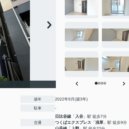
2022年9月(築3年)
築年
-
駐車
日比谷線
「
入谷
」駅 徒歩7分
つくばエクスプレス
「
浅草
」駅 徒歩9分
交通
山手線
「
上野
」駅 徒歩22分