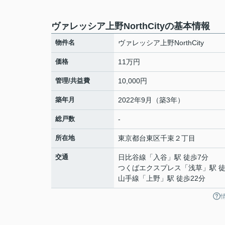
ヴァレッシア上野NorthCityの基本情報
物件名
ヴァレッシア上野NorthCity
価格
11万円
管理/共益費
10,000円
築年月
2022年9月（築3年）
総戸数
-
所在地
東京都
台東区
千束
２丁目
交通
日比谷線
「
入谷
」駅 徒歩7分
つくばエクスプレス
「
浅草
」駅 
山手線
「
上野
」駅 徒歩22分