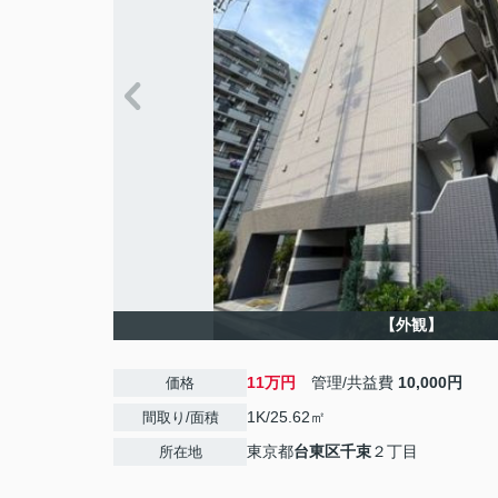
【外観】
11万円
管理/共益費
10,000円
価格
1K/25.62㎡
間取り/面積
東京都
台東区
千束
２丁目
所在地