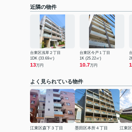
近隣の物件
台東区浅草２丁目
台東区今戸１丁目
1DK (33.69㎡)
1K (25.22㎡)
2
13
10.7
1
万円
万円
よく見られている物件
江東区森下３丁目
墨田区本所４丁目
江東区