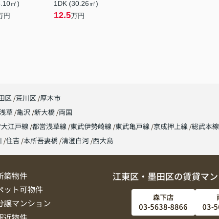
5.10㎡)
1DK (30.26㎡)
12.5
万円
万円
田区
荒川区
厚木市
浅草
亀沢
新大橋
両国
営大江戸線
都営浅草線
東武伊勢崎線
東武亀戸線
京成押上線
総武本
川
住吉
本所吾妻橋
清澄白河
西大島
新築物件
江東区・墨田区の賃貸マン
ペット可物件
森下店
分譲マンション
03-5638-8866
03-5
駅近物件