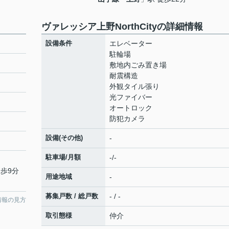
ヴァレッシア上野NorthCityの詳細情報
設備条件
エレベーター
駐輪場
敷地内ごみ置き場
耐震構造
外観タイル張り
光ファイバー
オートロック
防犯カメラ
設備(その他)
-
駐車場/月額
-/-
徒歩9分
用途地域
-
募集戸数 / 総戸数
- / -
情報の見方
取引態様
仲介