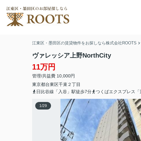
江東区・墨田区の賃貸物件をお探しなら株式会社ROOTS
ヴァレッシア上野NorthCity
11万円
管理/共益費 10,000円
東京都
台東区
千束
２丁目
日比谷線「入谷」駅徒歩7分
つくばエクスプレス「
1
/
29