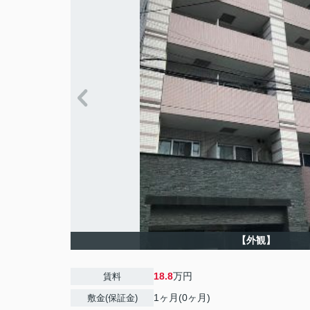
【外観】
18.8
万円
賃料
1ヶ月(0ヶ月)
敷金(保証金)