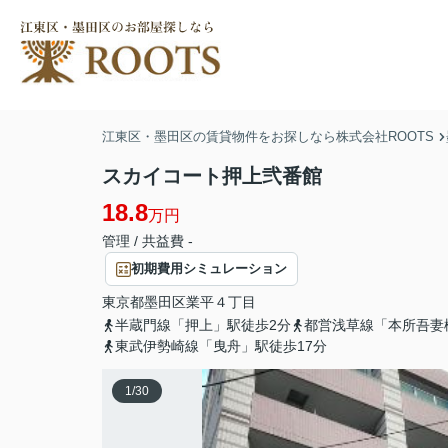
江東区・墨田区の賃貸物件をお探しなら株式会社ROOTS
スカイコート押上弐番館
18.8
万円
管理 / 共益費 -
初期費用シミュレーション
東京都
墨田区
業平
４丁目
半蔵門線「押上」駅徒歩2分
都営浅草線「本所吾妻
東武伊勢崎線「曳舟」駅徒歩17分
1
/
30