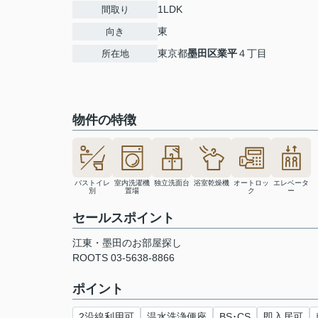
1LDK
間取り
東
向き
東京都
墨田区
業平
４丁目
所在地
物件の特徴
バストイレ
室内洗濯機
独立洗面台
浴室乾燥機
オートロッ
エレベータ
別
置場
ク
ー
セールスポイント
江東・墨田のお部屋探し
ROOTS 03-5638-8866
ポイント
2沿線利用可
温水洗浄便座
BS･CS
即入居可