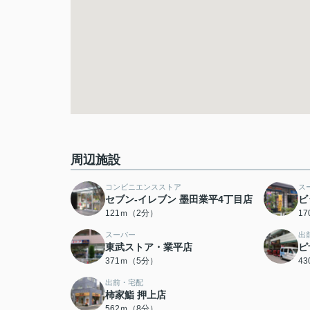
周辺施設
コンビニエンスストア
ス
セブン-イレブン 墨田業平4丁目店
ビ
121ｍ（2分）
1
スーパー
出
東武ストア・業平店
ピ
371ｍ（5分）
4
出前・宅配
柿家鮨 押上店
562ｍ（8分）