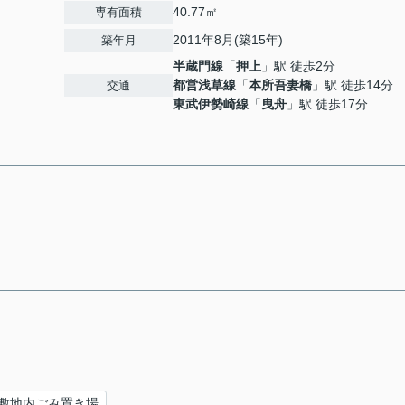
40.77㎡
専有面積
2011年8月(築15年)
築年月
半蔵門線
「
押上
」駅 徒歩2分
都営浅草線
「
本所吾妻橋
」駅 徒歩14分
交通
東武伊勢崎線
「
曳舟
」駅 徒歩17分
敷地内ごみ置き場