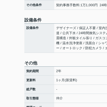
その他条件
契約事務手数料:1万1,000円 24時
設備条件
設備条件
デザイナーズ / 保証人不要 / 室内洗
道 / 公共下水 / 24時間換気システ
震構造 / 外観タイル張り / ガスコ
機 / 温水洗浄便座 / 洗面台 / シャ
ー / オートロック / 防犯カメラ 
その他
2年
契約期間
1ヶ月(新賃料)
更新料
-
総戸数
仲介
取引態様