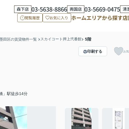
03-5638-8866
03-5669-0475
森下店
両国店
清
ホーム
エリアから探す
店
閲覧履歴
お気に入り
スカイコート押上弐番館
5階
墨田区の賃貸物件一覧
印刷する
お気
橋」駅徒歩14分