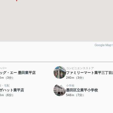
Google Ma
ーパー
コンビニエンスストア
ッグ・エー 墨田業平店
ファミリーマート業平三丁目
70ｍ（3分）
240ｍ（3分）
前・宅配
小学校
ザハット業平店
墨田区立業平小学校
30ｍ（6分）
548ｍ（7分）