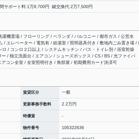
間サポート料:1万8,700円 鍵交換代:2万7,500円
濯機置場 / フローリング / ベランダ / バルコニー / 都市ガス / 公営水
ム / エレベーター / 電気有 / 給湯室 / 照明器具付き / 敷地内ごみ置き場 /
ンロ / コンロ２口以上 / システムキッチン / バス・トイレ別 / 浴室乾燥
ワー / 独立洗面台 / エアコン / シューズボックス / CS / BS / 光ファイバ
/ エアコン全室 / 全室照明付き / 角部屋 / 初期費用カード決済可
一般
賃貸区分
2.2万円
更新事務手数料
-
特優賃
105322636
物件番号