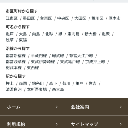
市区町村から探す
江東区
墨田区
台東区
中央区
大田区
荒川区
厚木市
町名から探す
亀戸
大島
向島
北砂
緑
東向島
新大橋
亀沢
浅草
東陽
沿線から探す
都営新宿線
半蔵門線
総武線
都営大江戸線
都営浅草線
東武伊勢崎線
東武亀戸線
京成押上線
総武本線
東西線
駅から探す
押上
両国
錦糸町
森下
菊川
亀戸
住吉
清澄白河
本所吾妻橋
西大島
ホーム
会社案内
利用規約
サイトマップ