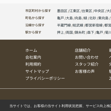
市区町村から探す
墨田区
江東区
台東区
中央区
大
町名から探す
亀戸
大島
向島
緑
北砂
東向島
沿線から探す
半蔵門線
総武線
都営新宿線
都
駅から探す
押上
両国
錦糸町
森下
亀戸
菊
ホーム
店舗紹介
会社案内
お問い合わせ
利用規約
スタッフ紹介
サイトマップ
お客様の声
プライバシーポリシー
当サイトでは、お客様の当サイト利用状況把握、サービス向上検討