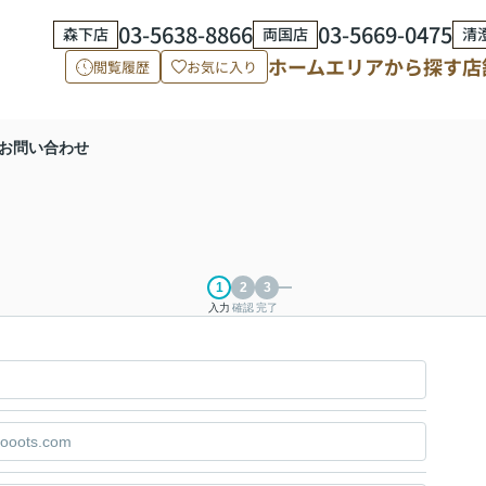
03-5638-8866
03-5669-0475
森下店
両国店
清
ホーム
エリアから探す
店
閲覧履歴
お気に入り
お問い合わせ
入力
確認
完了