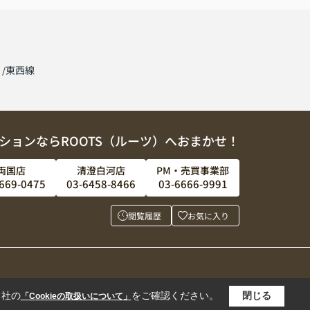
線
東西線
ションならROOTS（ルーツ）へおまかせ！
両国店
清澄白河店
PM・売買事業部
669-0475
03-6458-8466
03-6666-9991
閲覧履歴
お気に入り
当社の
をご確認ください。
閉じる
「Cookieの取扱いについて」