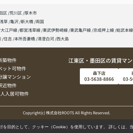
田区
荒川区
厚木市
浅草
亀沢
新大橋
両国
営大江戸線
都営浅草線
東武伊勢崎線
東武亀戸線
京成押上線
総武本
川
住吉
本所吾妻橋
清澄白河
西大島
新築物件
江東区・墨田区の賃貸マン
ペット可物件
森下店
分譲マンション
03-5638-8866
03-5
駅近物件
2人入居可物件
Copyright(c) 株式会社ROOTS All Rights Reserved.
を目的として、クッキー（Cookie）を使用しています。
詳しくは、