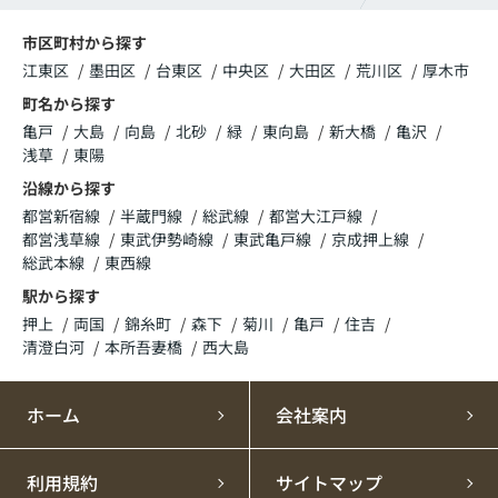
市区町村から探す
江東区
墨田区
台東区
中央区
大田区
荒川区
厚木市
町名から探す
亀戸
大島
向島
北砂
緑
東向島
新大橋
亀沢
浅草
東陽
沿線から探す
都営新宿線
半蔵門線
総武線
都営大江戸線
都営浅草線
東武伊勢崎線
東武亀戸線
京成押上線
総武本線
東西線
駅から探す
押上
両国
錦糸町
森下
菊川
亀戸
住吉
清澄白河
本所吾妻橋
西大島
ホーム
会社案内
利用規約
サイトマップ