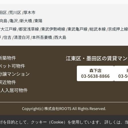
田区
荒川区
厚木市
向島
亀沢
新大橋
東陽
営大江戸線
都営浅草線
東武伊勢崎線
東武亀戸線
総武本線
京成押上
戸
住吉
清澄白河
本所吾妻橋
西大島
新築物件
江東区・墨田区の賃貸マン
ペット可物件
森下店
分譲マンション
03-5638-8866
03-5
駅近物件
2人入居可物件
Copyright(c) 株式会社ROOTS All Rights Reserved.
を目的として、クッキー（Cookie）を使用しています。
詳しくは、