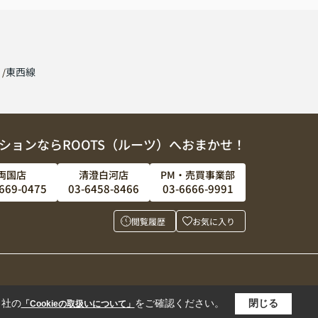
線
東西線
ションならROOTS（ルーツ）へおまかせ！
両国店
清澄白河店
PM・売買事業部
669-0475
03-6458-8466
03-6666-9991
閲覧履歴
お気に入り
当社の
をご確認ください。
閉じる
「Cookieの取扱いについて」