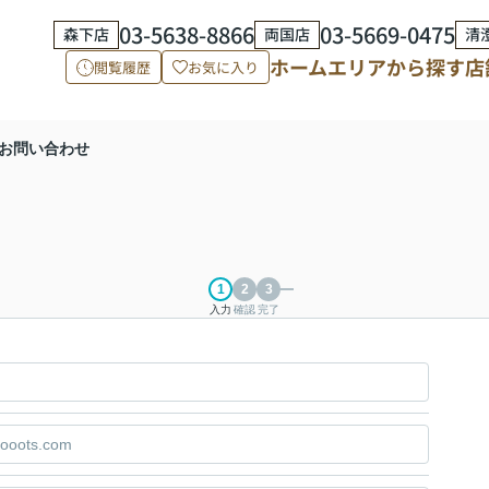
03-5638-8866
03-5669-0475
森下店
両国店
清
ホーム
エリアから探す
店
閲覧履歴
お気に入り
お問い合わせ
入力
確認
完了