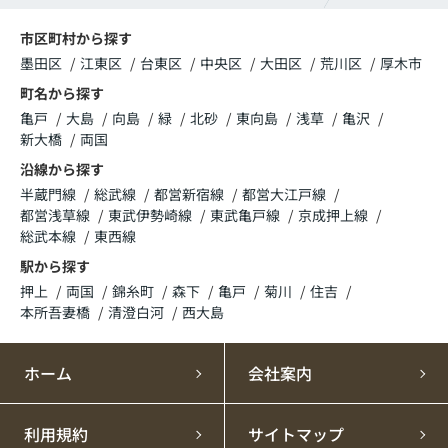
市区町村から探す
墨田区
江東区
台東区
中央区
大田区
荒川区
厚木市
町名から探す
亀戸
大島
向島
緑
北砂
東向島
浅草
亀沢
新大橋
両国
沿線から探す
半蔵門線
総武線
都営新宿線
都営大江戸線
都営浅草線
東武伊勢崎線
東武亀戸線
京成押上線
総武本線
東西線
駅から探す
押上
両国
錦糸町
森下
亀戸
菊川
住吉
本所吾妻橋
清澄白河
西大島
ホーム
会社案内
利用規約
サイトマップ