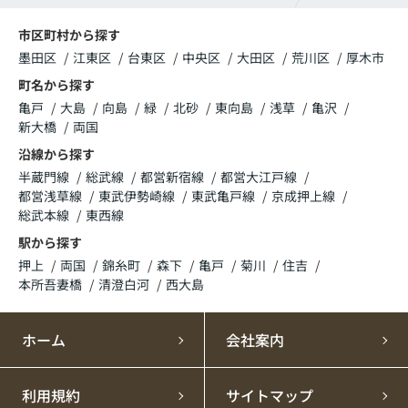
市区町村から探す
墨田区
江東区
台東区
中央区
大田区
荒川区
厚木市
町名から探す
亀戸
大島
向島
緑
北砂
東向島
浅草
亀沢
新大橋
両国
沿線から探す
半蔵門線
総武線
都営新宿線
都営大江戸線
都営浅草線
東武伊勢崎線
東武亀戸線
京成押上線
総武本線
東西線
駅から探す
押上
両国
錦糸町
森下
亀戸
菊川
住吉
本所吾妻橋
清澄白河
西大島
ホーム
会社案内
利用規約
サイトマップ