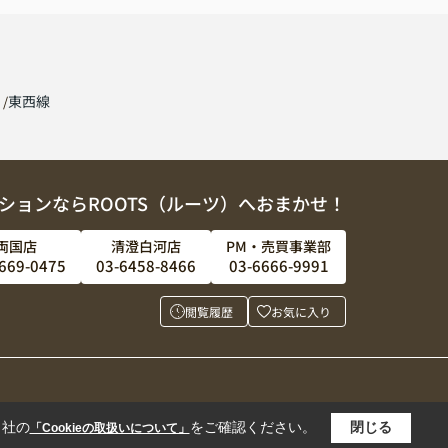
線
東西線
ションならROOTS（ルーツ）へおまかせ！
両国店
清澄白河店
PM・売買事業部
669-0475
03-6458-8466
03-6666-9991
閲覧履歴
お気に入り
当社の
をご確認ください。
閉じる
「Cookieの取扱いについて」