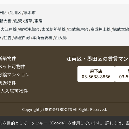
田区
荒川区
厚木市
新大橋
亀沢
浅草
東陽
営大江戸線
都営浅草線
東武伊勢崎線
東武亀戸線
京成押上線
総武本
戸
住吉
清澄白河
本所吾妻橋
西大島
新築物件
江東区・墨田区の賃貸マン
ペット可物件
森下店
分譲マンション
03-5638-8866
03-5
駅近物件
2人入居可物件
Copyright(c) 株式会社ROOTS All Rights Reserved.
を目的として、クッキー（Cookie）を使用しています。
詳しくは、