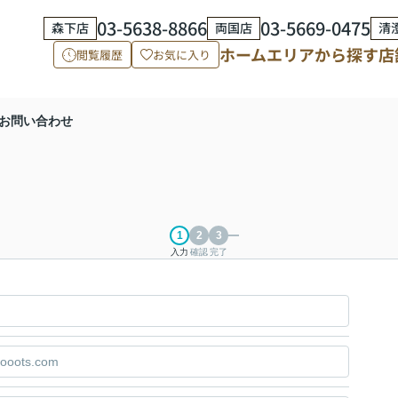
03-5638-8866
03-5669-0475
森下店
両国店
清
ホーム
エリアから探す
店
閲覧履歴
お気に入り
お問い合わせ
入力
確認
完了