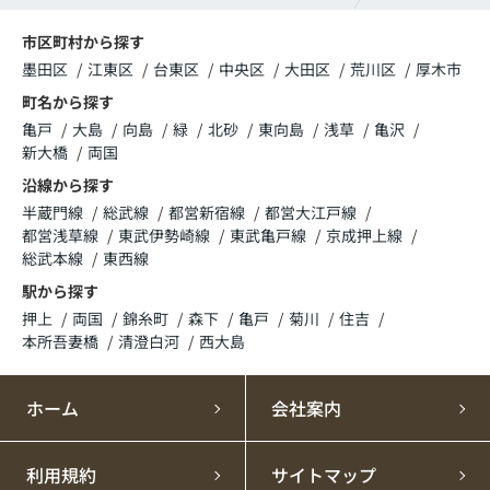
市区町村から探す
墨田区
江東区
台東区
中央区
大田区
荒川区
厚木市
町名から探す
亀戸
大島
向島
緑
北砂
東向島
浅草
亀沢
新大橋
両国
沿線から探す
半蔵門線
総武線
都営新宿線
都営大江戸線
都営浅草線
東武伊勢崎線
東武亀戸線
京成押上線
総武本線
東西線
駅から探す
押上
両国
錦糸町
森下
亀戸
菊川
住吉
本所吾妻橋
清澄白河
西大島
ホーム
会社案内
利用規約
サイトマップ