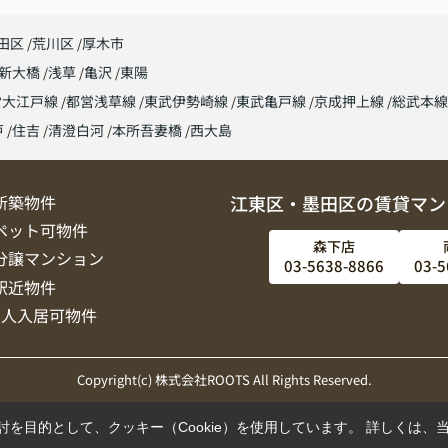
田区
荒川区
厚木市
新大橋
浅草
亀沢
東陽
営大江戸線
都営浅草線
東武伊勢崎線
東武亀戸線
京成押上線
総武本
戸
住吉
清澄白河
本所吾妻橋
西大島
新築物件
江東区・墨田区の賃貸マン
ペット可物件
森下店
分譲マンション
03-5638-8866
03-5
駅近物件
2人入居可物件
Copyright(c) 株式会社ROOTS All Rights Reserved.
を目的として、クッキー（Cookie）を使用しています。
詳しくは、