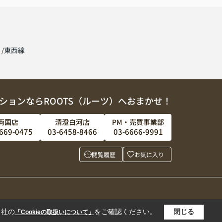
線
東西線
ションならROOTS（ルーツ）へおまかせ！
両国店
清澄白河店
PM・売買事業部
669-0475
03-6458-8466
03-6666-9991
閲覧履歴
お気に入り
当社の
をご確認ください。
閉じる
「Cookieの取扱いについて」