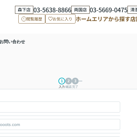
03-5638-8866
03-5669-0475
森下店
両国店
清
ホーム
エリアから探す
店
閲覧履歴
お気に入り
お問い合わせ
入力
確認
完了