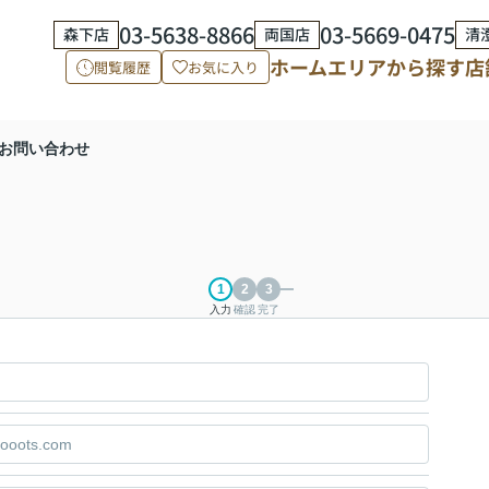
03-5638-8866
03-5669-0475
森下店
両国店
清
ホーム
エリアから探す
店
閲覧履歴
お気に入り
お問い合わせ
入力
確認
完了