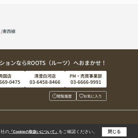
線
東西線
ションならROOTS（ルーツ）へおまかせ！
両国店
清澄白河店
PM・売買事業部
669-0475
03-6458-8466
03-6666-9991
閲覧履歴
お気に入り
当社の
をご確認ください。
閉じる
「Cookieの取扱いについて」