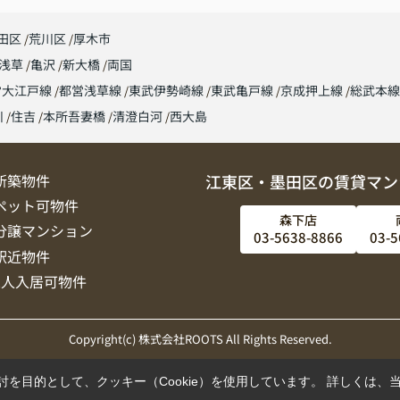
田区
荒川区
厚木市
浅草
亀沢
新大橋
両国
営大江戸線
都営浅草線
東武伊勢崎線
東武亀戸線
京成押上線
総武本
川
住吉
本所吾妻橋
清澄白河
西大島
新築物件
江東区・墨田区の賃貸マン
ペット可物件
森下店
分譲マンション
03-5638-8866
03-5
駅近物件
2人入居可物件
Copyright(c) 株式会社ROOTS All Rights Reserved.
を目的として、クッキー（Cookie）を使用しています。
詳しくは、