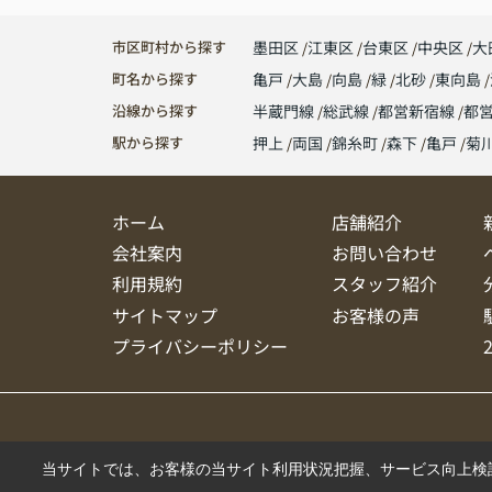
市区町村から探す
墨田区
江東区
台東区
中央区
大
町名から探す
亀戸
大島
向島
緑
北砂
東向島
沿線から探す
半蔵門線
総武線
都営新宿線
都
駅から探す
押上
両国
錦糸町
森下
亀戸
菊
ホーム
店舗紹介
会社案内
お問い合わせ
利用規約
スタッフ紹介
サイトマップ
お客様の声
プライバシーポリシー
当サイトでは、お客様の当サイト利用状況把握、サービス向上検討