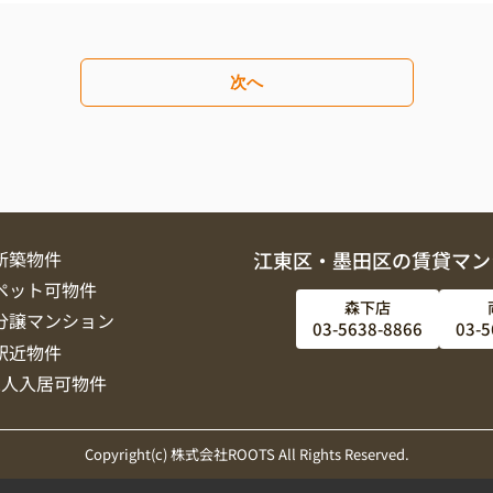
次へ
新築物件
江東区・墨田区の賃貸マン
ペット可物件
森下店
分譲マンション
03-5638-8866
03-5
駅近物件
2人入居可物件
Copyright(c) 株式会社ROOTS All Rights Reserved.