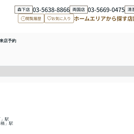
03-5638-8866
03-5669-0475
森下店
両国店
清
ホーム
エリアから探す
店
閲覧履歴
お気に入り
来店予約
下」駅
本橋」駅