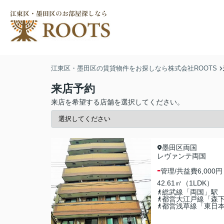
江東区・墨田区の賃貸物件をお探しなら株式会社ROOTS
来店予約
来店を希望する店舗を選択してください。
墨田区両国
レヴァンテ両国
-
管理/共益費
6,000円
42.61㎡（1LDK）
総武線「両国」駅
都営大江戸線「森
都営浅草線「東日