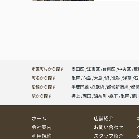
市区町村から探す
墨田区
江東区
台東区
中央区
荒
町名から探す
亀戸
向島
大島
緑
北砂
浅草
石
沿線から探す
半蔵門線
総武線
都営新宿線
都
駅から探す
押上
両国
錦糸町
森下
亀戸
菊
ホーム
店舗紹介
会社案内
お問い合わせ
利用規約
スタッフ紹介