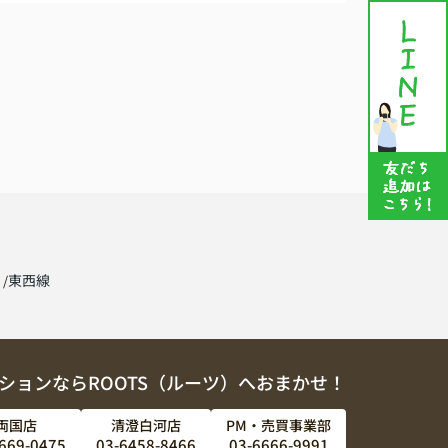
線
東西線
ションならROOTS（ルーツ）へおまかせ！
両国店
清澄白河店
PM・売買事業部
669-0475
03-6458-8466
03-6666-9991