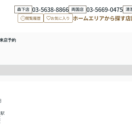
03-5638-8866
03-5669-0475
森下店
両国店
清
ホーム
エリアから探す
店
閲覧履歴
お気に入り
来店予約
円
」駅
駅
駅