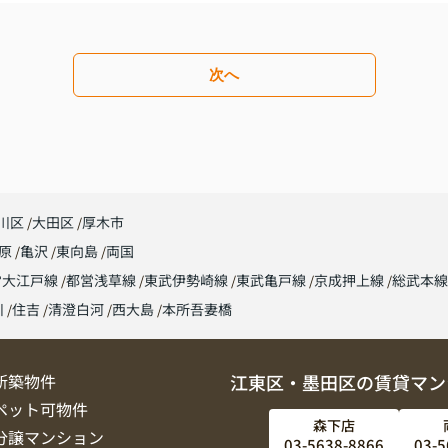
次へ
川区
大田区
厚木市
原
亀沢
東向島
両国
営大江戸線
都営浅草線
東武伊勢崎線
東武亀戸線
京成押上線
総武本
川
住吉
清澄白河
西大島
本所吾妻橋
新築物件
江東区・墨田区の賃貸マン
ペット可物件
森下店
分譲マンション
03-5638-8866
03-5