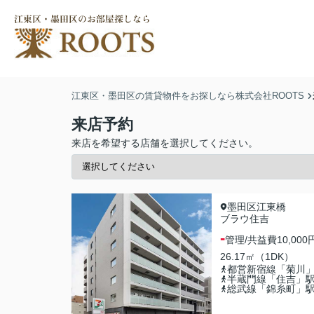
江東区・墨田区の賃貸物件をお探しなら株式会社ROOTS
来店予約
来店を希望する店舗を選択してください。
墨田区江東橋
ブラウ住吉
-
管理/共益費
10,000
26.17㎡（1DK）
都営新宿線「菊川
半蔵門線「住吉」
総武線「錦糸町」