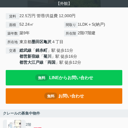
【外観】
22.5万円 管理/共益費 12,000円
賃料
52.24㎡
1LDK＋S(納戸)
面積
間取り
築9年
2階/7階建
築年数
所在階
東京都
墨田区
亀沢
４丁目
所在地
総武線
「
錦糸町
」駅 徒歩11分
交通
都営新宿線
「
菊川
」駅 徒歩16分
都営大江戸線
「
両国
」駅 徒歩12分
LINEからお問い合わせ
無料
お問い合わせ
無料
クレールの募集中物件
2階