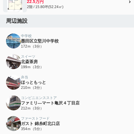
22.5万円
2階 / 15.80坪(52.24㎡)
周辺施設
中学校
墨田区立堅川中学校
172ｍ（3分）
スイーツ
北斎茶房
199ｍ（3分）
弁当
ほっともっと
210ｍ（3分）
コンビニエンスストア
ファミリ―マート亀沢４丁目店
212ｍ（3分）
ファーストフード
ガスト 錦糸町北口店
354ｍ（5分）