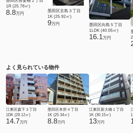
墨田区吾妻橋２丁目
1R (25.78㎡)
8.8
墨田区京島３丁目
万円
1K (25.92㎡)
9
万円
墨田区向島５丁目
1LDK (40.05㎡)
16.1
2
万円
よく見られている物件
江東区森下３丁目
墨田区本所４丁目
江東区新大橋１丁目
1DK (29.12㎡)
1K (25.34㎡)
1K (30.15㎡)
1
14.7
8.8
13
万円
万円
万円