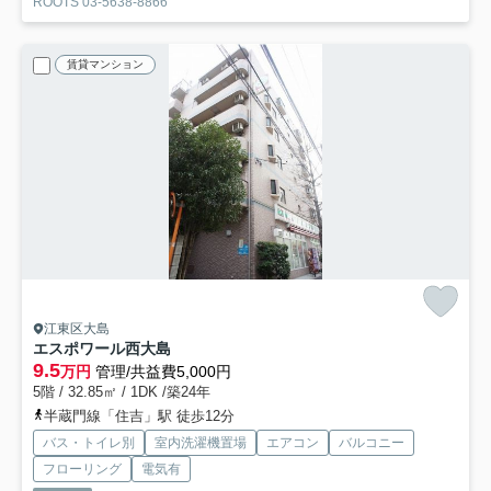
ROOTS 03-5638-8866
賃貸マンション
江東区大島
エスポワール西大島
9.5
万円
管理/共益費5,000円
5階 / 32.85㎡ / 1DK /築24年
半蔵門線「住吉」駅 徒歩12分
バス・トイレ別
室内洗濯機置場
エアコン
バルコニー
フローリング
電気有