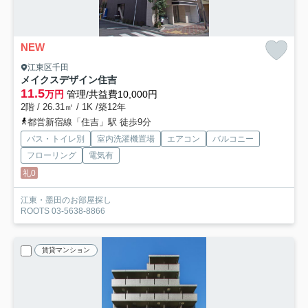
NEW
江東区千田
メイクスデザイン住吉
11.5
万円
管理/共益費10,000円
2階 / 26.31㎡ / 1K /築12年
都営新宿線「住吉」駅 徒歩9分
バス・トイレ別
室内洗濯機置場
エアコン
バルコニー
フローリング
電気有
礼0
江東・墨田のお部屋探し
ROOTS 03-5638-8866
賃貸マンション