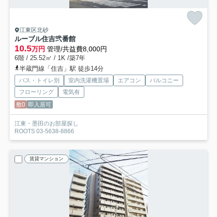
江東区北砂
ルーブル住吉弐番館
10.5
万円
管理/共益費8,000円
6階 / 25.52㎡ / 1K /築7年
半蔵門線「住吉」駅 徒歩14分
バス・トイレ別
室内洗濯機置場
エアコン
バルコニー
フローリング
電気有
敷0
即入居可
江東・墨田のお部屋探し
ROOTS 03-5638-8866
賃貸マンション