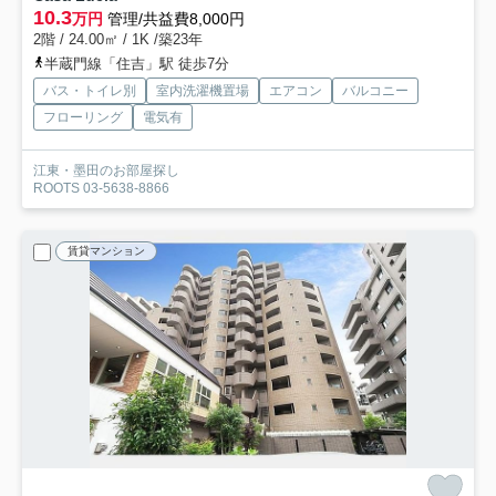
10.3
万円
管理/共益費8,000円
2階 / 24.00㎡ / 1K /築23年
半蔵門線「住吉」駅 徒歩7分
バス・トイレ別
室内洗濯機置場
エアコン
バルコニー
フローリング
電気有
江東・墨田のお部屋探し
ROOTS 03-5638-8866
賃貸マンション