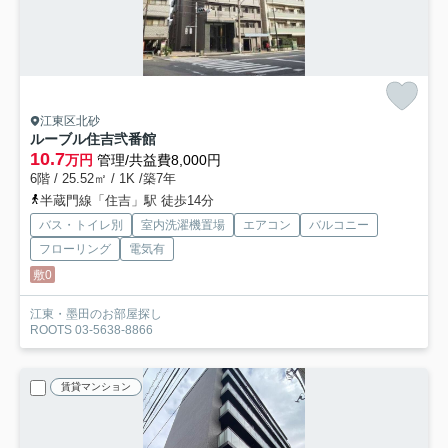
江東区北砂
ルーブル住吉弐番館
10.7
万円
管理/共益費8,000円
6階 / 25.52㎡ / 1K /築7年
半蔵門線「住吉」駅 徒歩14分
バス・トイレ別
室内洗濯機置場
エアコン
バルコニー
フローリング
電気有
敷0
江東・墨田のお部屋探し
ROOTS 03-5638-8866
賃貸マンション