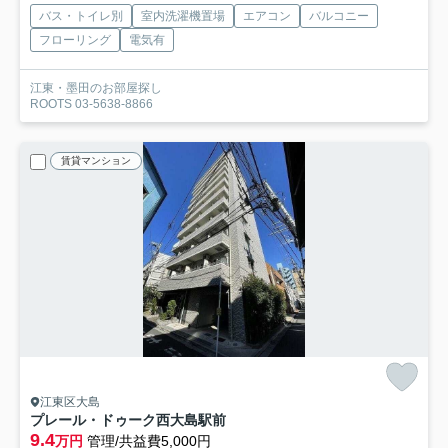
バス・トイレ別
室内洗濯機置場
エアコン
バルコニー
フローリング
電気有
江東・墨田のお部屋探し
ROOTS 03-5638-8866
賃貸マンション
江東区大島
プレール・ドゥーク西大島駅前
9.4
万円
管理/共益費5,000円