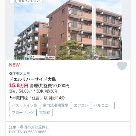
賃貸マンション
NEW
江東区大島
ドエルリバーサイド大島
15.8
万円
管理/共益費10,000円
3階 / 54.03㎡ / 3DK /築36年
半蔵門線「住吉」駅 徒歩14分
バス・トイレ別
室内洗濯機置場
エアコン
バルコニー
フローリング
電気有
江東・墨田のお部屋探し
ROOTS 03-5638-8866