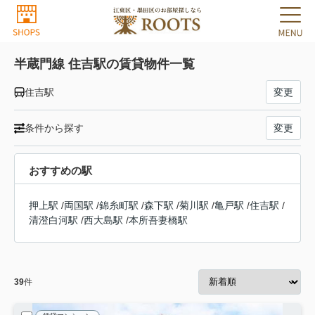
半蔵門線 住吉駅の賃貸物件一覧
住吉駅
変更
条件から探す
変更
おすすめの駅
押上駅
/
両国駅
/
錦糸町駅
/
森下駅
/
菊川駅
/
亀戸駅
/
住吉駅
/
清澄白河駅
/
西大島駅
/
本所吾妻橋駅
39
件