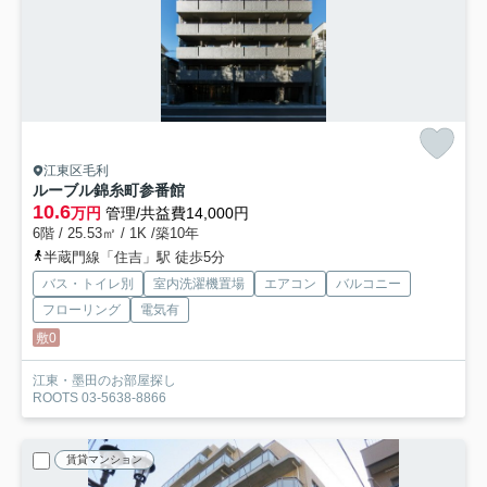
江東区毛利
ルーブル錦糸町参番館
10.6
万円
管理/共益費14,000円
6階 / 25.53㎡ / 1K /築10年
半蔵門線「住吉」駅 徒歩5分
バス・トイレ別
室内洗濯機置場
エアコン
バルコニー
フローリング
電気有
敷0
江東・墨田のお部屋探し
ROOTS 03-5638-8866
賃貸マンション