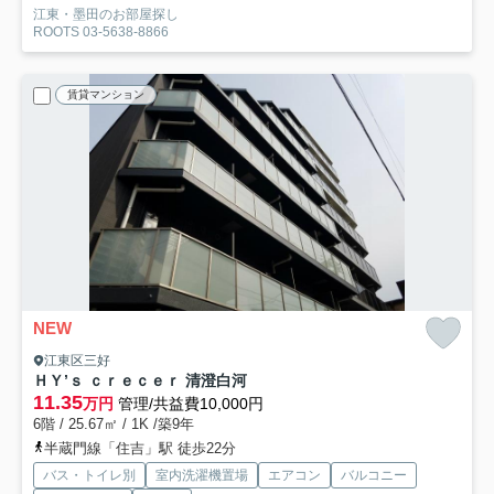
江東・墨田のお部屋探し
ROOTS 03-5638-8866
賃貸マンション
NEW
江東区三好
ＨＹ’ｓ ｃｒｅｃｅｒ 清澄白河
11.35
万円
管理/共益費10,000円
6階 / 25.67㎡ / 1K /築9年
半蔵門線「住吉」駅 徒歩22分
バス・トイレ別
室内洗濯機置場
エアコン
バルコニー