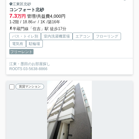
江東区北砂
コンフォート北砂
7.3
万円
管理/共益費4,000円
1-2階 / 18.86㎡ / 1K /築16年
半蔵門線「住吉」駅 徒歩17分
バス・トイレ別
室内洗濯機置場
エアコン
フローリング
電気有
駐輪場
フリーレント
江東・墨田のお部屋探し
ROOTS 03-5638-8866
賃貸マンション