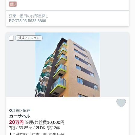
敷0
江東・墨田のお部屋探し
ROOTS 03-5638-8866
賃貸マンション
江東区亀戸
カーサハル
20
万円
管理/共益費10,000円
7階 / 53.85㎡ / 2LDK /築12年
半蔵門線「住吉」駅 徒歩15分