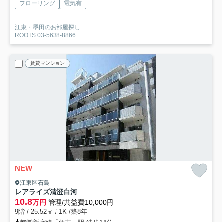
フローリング
電気有
江東・墨田のお部屋探し
ROOTS 03-5638-8866
賃貸マンション
NEW
江東区石島
レアライズ清澄白河
10.8
万円
管理/共益費10,000円
9階 / 25.52㎡ / 1K /築8年