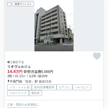
賃貸マンション
江東区千石
リオヴェルジュ
14.4
万円
管理/共益費5,000円
3階 / 41.13㎡ / 1LDK /築16年
半蔵門線「住吉」駅 徒歩11分
バス・トイレ別
室内洗濯機置場
エアコン
バルコニー
フローリング
電気有
江東・墨田のお部屋探し