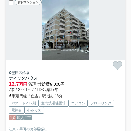
賃貸マンション
墨田区錦糸
ティックハウス
12.7
万円
管理/共益費5,000円
7階 / 27.01㎡ / 1LDK /築37年
半蔵門線「住吉」駅 徒歩18分
バス・トイレ別
室内洗濯機置場
エアコン
フローリング
電気有
都市ガス
礼0
即入居可
江東・墨田のお部屋探し