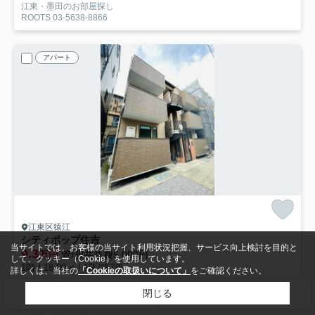
江東・墨田のお部屋探し
ROOTS 03-5638-8866
アパート
江東区猿江
シティポップ住吉
当サイトでは、お客様の当サイト利用状況把握、サービス向上検討を目的と
9.3
万円
管理/共益費5,000円
して、クッキー（Cookie）を使用しています。
1階 / 18.00㎡ / 1R /築7年
詳しくは、当社の
「Cookieの取扱いについて」
をご確認ください。
半蔵門線「住吉」駅 徒歩8分
閉じる
検索条件を変更
まとめてお問い合わせ
バス・トイレ別
室内洗濯機置場
エアコン
バルコニー