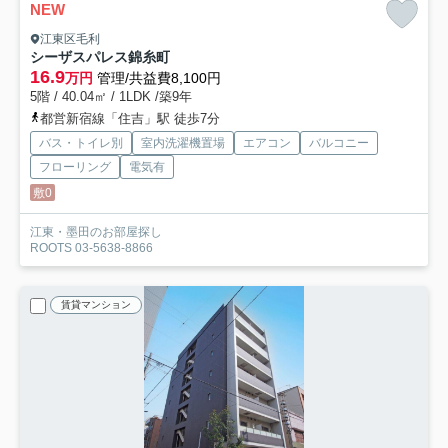
NEW
江東区毛利
シーザスパレス錦糸町
16.9
万円
管理/共益費8,100円
5階 / 40.04㎡ / 1LDK /築9年
都営新宿線「住吉」駅 徒歩7分
バス・トイレ別
室内洗濯機置場
エアコン
バルコニー
フローリング
電気有
敷0
江東・墨田のお部屋探し
ROOTS 03-5638-8866
賃貸マンション