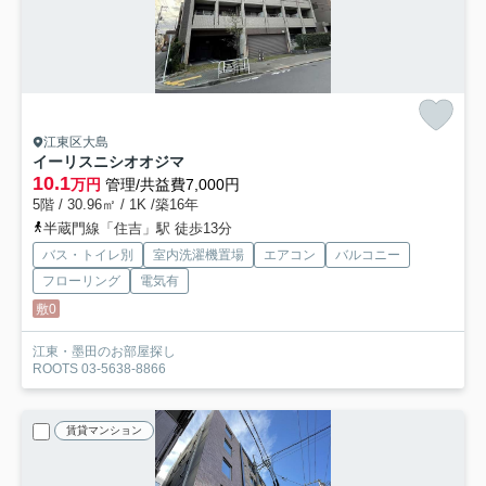
江東区大島
イーリスニシオオジマ
10.1
万円
管理/共益費7,000円
5階 / 30.96㎡ / 1K /築16年
半蔵門線「住吉」駅 徒歩13分
バス・トイレ別
室内洗濯機置場
エアコン
バルコニー
フローリング
電気有
敷0
江東・墨田のお部屋探し
ROOTS 03-5638-8866
賃貸マンション