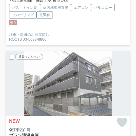
都営新宿線「住吉」駅 徒歩14分
バス・トイレ別
室内洗濯機置場
エアコン
バルコニー
フローリング
電気有
敷0
江東・墨田のお部屋探し
ROOTS 03-5638-8866
賃貸マンション
NEW
江東区白河
ブラン清澄白河