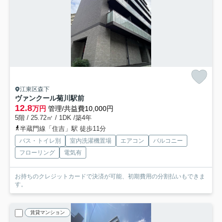
江東区森下
ヴァンクール菊川駅前
12.8
万円
管理/共益費10,000円
5階 / 25.72㎡ / 1DK /築4年
半蔵門線「住吉」駅 徒歩11分
バス・トイレ別
室内洗濯機置場
エアコン
バルコニー
フローリング
電気有
お持ちのクレジットカードで決済が可能、初期費用の分割払いもできま
す。
賃貸マンション