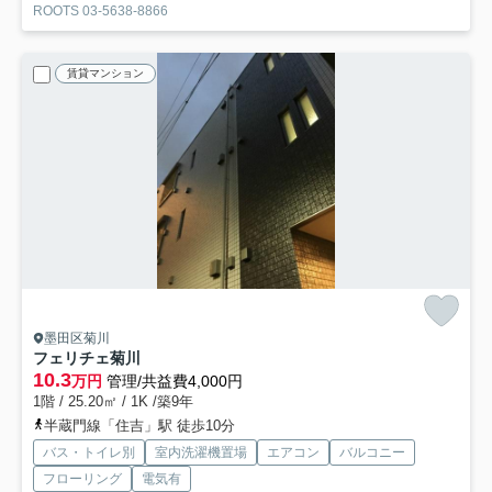
ROOTS 03-5638-8866
賃貸マンション
墨田区菊川
フェリチェ菊川
10.3
万円
管理/共益費4,000円
1階 / 25.20㎡ / 1K /築9年
半蔵門線「住吉」駅 徒歩10分
バス・トイレ別
室内洗濯機置場
エアコン
バルコニー
フローリング
電気有