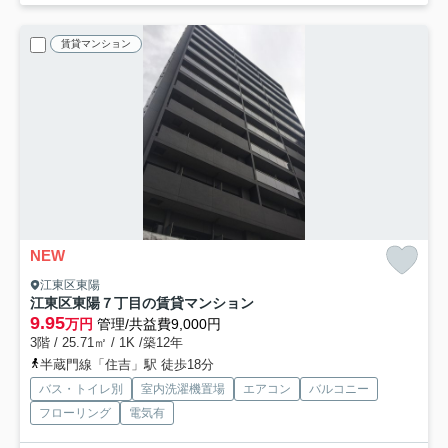
賃貸マンション
NEW
江東区東陽
江東区東陽７丁目の賃貸マンション
9.95
万円
管理/共益費9,000円
3階 / 25.71㎡ / 1K /築12年
半蔵門線「住吉」駅 徒歩18分
バス・トイレ別
室内洗濯機置場
エアコン
バルコニー
フローリング
電気有