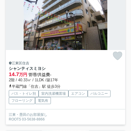
江東区住吉
シャンティスミヨシ
14.7
万円
管理/共益費-
2階 / 40.33㎡ / 1LDK /築17年
半蔵門線「住吉」駅 徒歩3分
バス・トイレ別
室内洗濯機置場
エアコン
バルコニー
フローリング
電気有
江東・墨田のお部屋探し
ROOTS 03-5638-8866