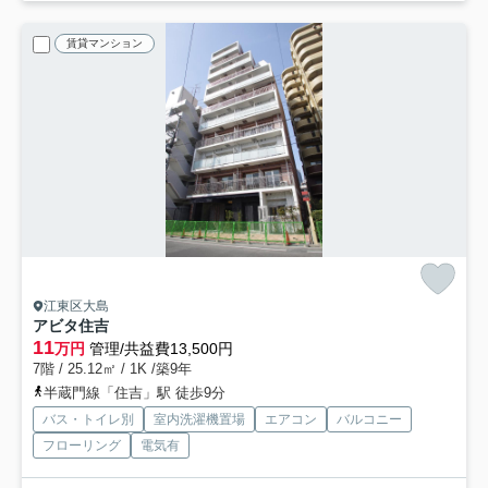
賃貸マンション
江東区大島
アビタ住吉
11
万円
管理/共益費13,500円
7階 / 25.12㎡ / 1K /築9年
半蔵門線「住吉」駅 徒歩9分
バス・トイレ別
室内洗濯機置場
エアコン
バルコニー
フローリング
電気有