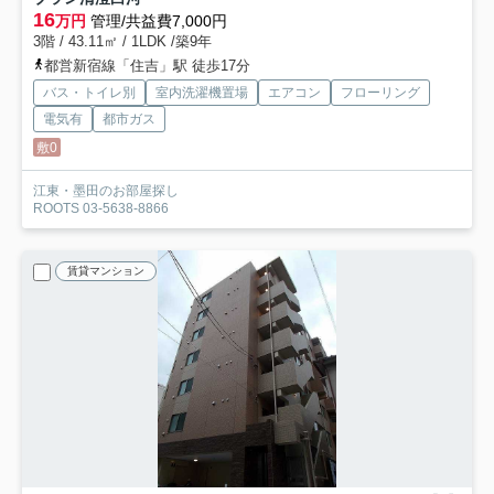
16
万円
管理/共益費7,000円
3階 / 43.11㎡ / 1LDK /築9年
都営新宿線「住吉」駅 徒歩17分
バス・トイレ別
室内洗濯機置場
エアコン
フローリング
電気有
都市ガス
敷0
江東・墨田のお部屋探し
ROOTS 03-5638-8866
賃貸マンション