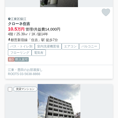
江東区猿江
クローネ住吉
10.5
万円
管理/共益費14,000円
4階 / 25.39㎡ / 1K /築14年
都営新宿線「住吉」駅 徒歩7分
バス・トイレ別
室内洗濯機置場
エアコン
バルコニー
フローリング
電気有
敷0
即入居可
江東・墨田のお部屋探し
ROOTS 03-5638-8866
賃貸マンション