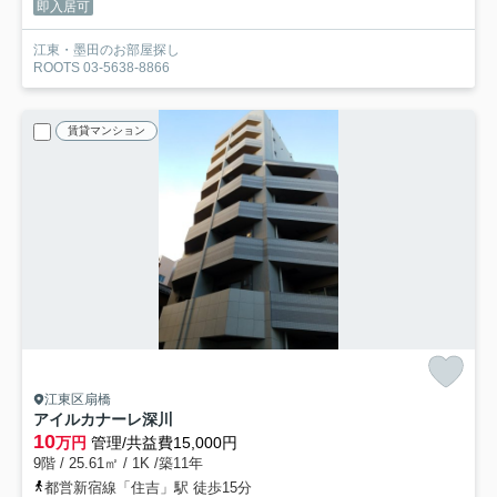
即入居可
江東・墨田のお部屋探し
ROOTS 03-5638-8866
賃貸マンション
江東区扇橋
アイルカナーレ深川
10
万円
管理/共益費15,000円
9階 / 25.61㎡ / 1K /築11年
都営新宿線「住吉」駅 徒歩15分