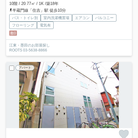
10階 / 20.77㎡ / 1K /築18年
半蔵門線「住吉」駅 徒歩10分
バス・トイレ別
室内洗濯機置場
エアコン
バルコニー
フローリング
電気有
敷0
江東・墨田のお部屋探し
ROOTS 03-5638-8866
アパート