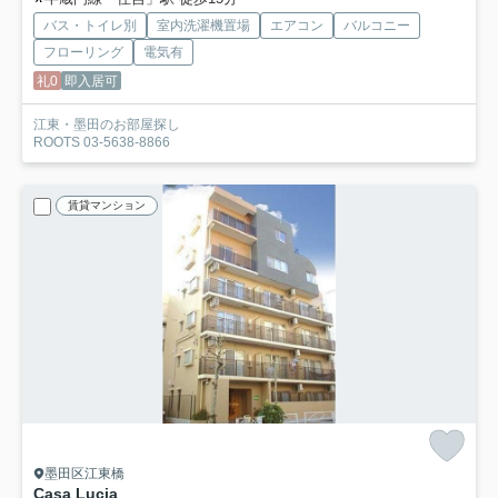
バス・トイレ別
室内洗濯機置場
エアコン
バルコニー
フローリング
電気有
礼0
即入居可
江東・墨田のお部屋探し
ROOTS 03-5638-8866
賃貸マンション
墨田区江東橋
Casa Lucia