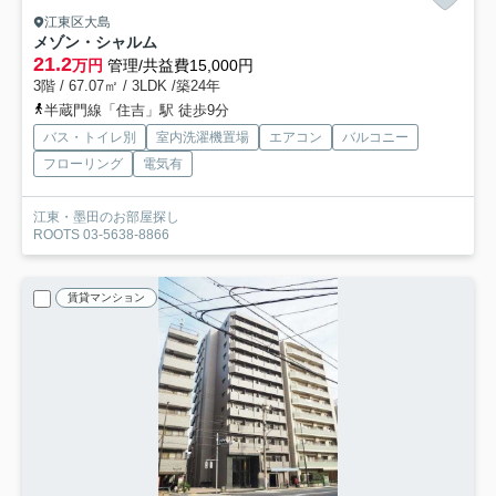
江東区大島
メゾン・シャルム
21.2
万円
管理/共益費15,000円
3階 / 67.07㎡ / 3LDK /築24年
半蔵門線「住吉」駅 徒歩9分
バス・トイレ別
室内洗濯機置場
エアコン
バルコニー
フローリング
電気有
江東・墨田のお部屋探し
ROOTS 03-5638-8866
賃貸マンション