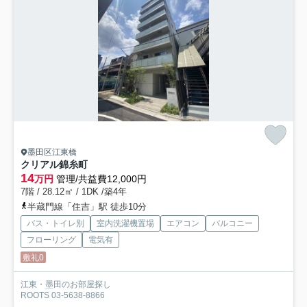
墨田区江東橋
クリアル錦糸町
14
万円
管理/共益費12,000円
7階 / 28.12㎡ / 1DK /築4年
半蔵門線「住吉」駅 徒歩10分
バス・トイレ別
室内洗濯機置場
エアコン
バルコニー
フローリング
電気有
敷礼0
江東・墨田のお部屋探し
ROOTS 03-5638-8866