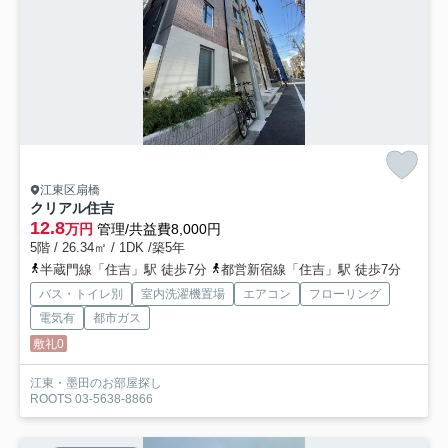
江東区扇橋
クリアル住吉
12.8
万円
管理/共益費8,000円
5階 / 26.34㎡ / 1DK /築5年
半蔵門線「住吉」駅 徒歩7分
都営新宿線「住吉」駅 徒歩7分
バス・トイレ別
室内洗濯機置場
エアコン
フローリング
電気有
都市ガス
敷礼0
江東・墨田のお部屋探し
ROOTS 03-5638-8866