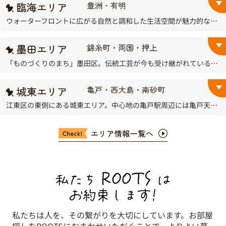
ウォーターフロントに広がる自然と調和した生活空間が魅力的な豊洲は、大規模な開発により高層マンションが数多く建設されている、都内でも屈指の注目エリアです。
「ものづくりのまち」墨田区。伝統工芸が今も受け継がれているのはもちろん、若手作家が一所懸命に新しい工芸品を生み出そうとしているのが職人町墨田の基盤です。
江東区の東側にある城東エリア。中心地の亀戸駅周辺には亀戸天神社や亀戸七福神の寺社などが点在し、各所で咲く藤や梅など季節の花々を楽しみながらの散策がおすすめです。
私たちは人を、その繋がりを大切にしています。お部屋