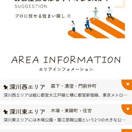
深川西エリアは縦に都営大江戸線と横に都営新宿線、東京メトロ東西線、JR京葉線が走っており、江東区内で都心へ最もアクセスの良い下町エリアとなっています。
深川東エリアには木場公園・猿江恩賜公園という2つの大きな公園があり、この緑豊かな住環境は住民の方々から広く愛されています。