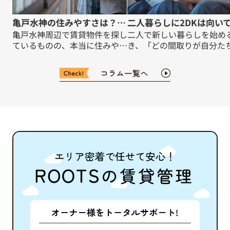
亀戸水神の住みやすさは？賃貸選びのポイントを解説
亀戸水神周辺で賃貸物件を探し
二人で新しい暮らしを始め
ているものの、本当に住みやす
き、「どの間取りが自分た
いのか、日常の暮らしがイメー
合うのか」「2DKとほかの
ジしきれずに悩んでいません
りの違いは何か」と悩まれ
か。下町情緒の残る落ち着いた
は多いのではないでしょう
街並みと、利便性の高い生活環
本記事では、二人暮らしを
境が両立しているかどうかは、
している皆さまに向けて、
長く暮らすうえでとても重要な
2K・2DK・2LDKそれぞれ
ポイントです。この記事では、
徴や違いを丁寧に解説いた
亀戸水神の住みやすさを、街の
す。二人の暮らしがより快
雰囲気や治安、家賃相場、生活
ものとなるよう、間取りの
利便性、交通アクセス、防災面
方やポイントについても具
まで幅広く解説していきます。
にご紹介しますので、ぜひ
一人暮らしからファミリーま
までご覧ください。 【目
で、どのようなライフスタイル
次】・2K・2DK・2LDKの
の方にも役立つよう、賃貸探し
とその意味・二人暮らしに
のチェックポイントもあわせて
る2DKのメリット・2DKの
整理しました。これから亀戸水
リットと注意点・ターゲッ
神エリアで新生活を検討してい
向けた間取り選びのヒント