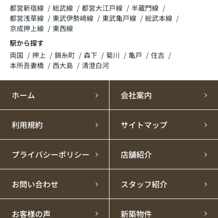
クールビズ実施のお知らせ
都営新宿線
総武線
都営大江戸線
半蔵門線
都営浅草線
東武伊勢崎線
東武亀戸線
総武本線
いつも株式会社ROOTSのホームページをご覧
京成押上線
東西線
いただき、誠にありがとうございます。
駅から探す
両国
押上
錦糸町
森下
菊川
亀戸
住吉
2026年5月16日(土)より〚クールビズ〛を実施いたし
本所吾妻橋
西大島
清澄白河
ます。
実施期間中は社員が、ジャケットやネクタイを着用し
ないなど軽装で対応する場合がございます。
ホーム
会社案内
皆様のご理解とご協力を賜りますようお願い申し上げ
ます。
利用規約
サイトマップ
【実施期間】
2026年5月16日(土)～10月12日(月)
プライバシーポリシー
店舗紹介
2026.04.16
PM・売買事業部 ゴールデンウィーク休
お問い合わせ
スタッフ紹介
業のお知らせ
お客様の声
新築物件