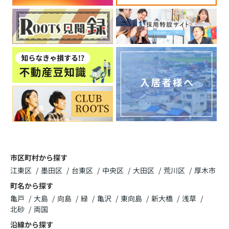
2026.05.29
臨時休業のお知らせ
いつも株式会社ROOTSのホームページをご覧
いただき、誠にありがとうございます。
誠に勝手ながら社内研修の為、下記の日程を臨
時休業とさせていただきます。
・６月１６日(火)～６月１８日(木) 終日
その間いただきましたお問い合わせにつきましては、
６月１９日(金）以降に順次お返事させていただきま
す。
市区町村から探す
ご迷惑をお掛け致しますが、何卒宜しくお願い申し上
江東区
墨田区
台東区
中央区
大田区
荒川区
厚木市
げます。
町名から探す
亀戸
大島
向島
緑
亀沢
東向島
新大橋
浅草
北砂
両国
2026.05.10
沿線から探す