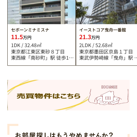
セボーンミナミスナ
イーストコア曳舟一番館
11.5
21.3
万円
万円
1DK / 32.48㎡
2LDK / 52.68㎡
東京都江東区東砂８丁目
東京都墨田区京島１丁目
東西線「南砂町」駅 徒歩13分
東武伊勢崎線「曳