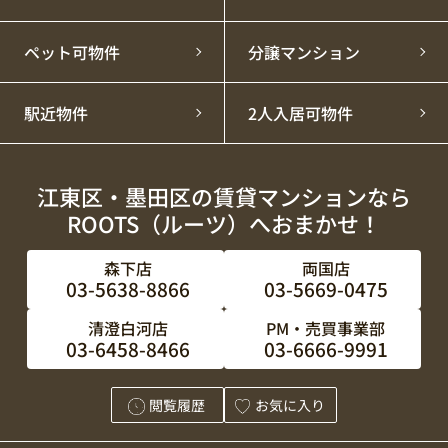
いつも株式会社ROOTSのホームページをご覧いただ
き、誠にありがとうございます。
ペット可物件
分譲マンション
誠に勝手ながら、下記の期間をPM・売買事業部のみ
ゴールデンウィーク休業とさせていただきます。
駅近物件
2人入居可物件
その間いただきましたお問い合わせにつきましては、
5月７日(木)以降
に順次お返事させていただきます。
お客様にはご不便、ご迷惑おかけし大変申し訳ござい
ませんが
江東区・墨田区の賃貸マンションなら
何卒ご理解頂きますようお願い申し上げます。
ROOTS（ルーツ）へおまかせ！
※賃貸仲介部は定休日以外通常営業となっております。
2026年5月4日(月)～5月6日(水) ※5月6日(水)
森下店
両国店
は定休日となっております。
03-5638-8866
03-5669-0475
清澄白河店
PM・売買事業部
03-6458-8466
03-6666-9991
閲覧履歴
お気に入り