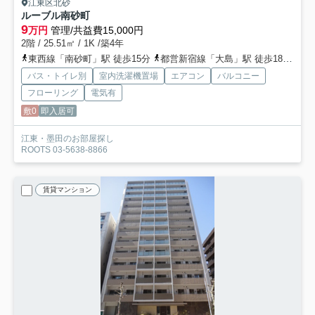
江東区北砂
ルーブル南砂町
9
万円
管理/共益費15,000円
2階 / 25.51㎡ / 1K /築4年
東西線「南砂町」駅 徒歩15分
都営新宿線「大島」駅 徒歩18分
都
バス・トイレ別
室内洗濯機置場
エアコン
バルコニー
フローリング
電気有
敷0
即入居可
江東・墨田のお部屋探し
ROOTS 03-5638-8866
賃貸マンション