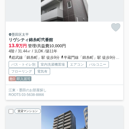
墨田区太平
リヴシティ錦糸町弐番館
13.9
万円
管理/共益費10,000円
4階 / 31.44㎡ / 1LDK /築11年
総武線「錦糸町」駅 徒歩9分
半蔵門線「錦糸町」駅 徒歩9分
都営
バス・トイレ別
室内洗濯機置場
エアコン
バルコニー
フローリング
電気有
敷0
即入居可
江東・墨田のお部屋探し
ROOTS 03-5638-8866
賃貸マンション