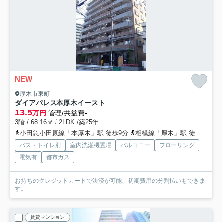
NEW
厚木市東町
ダイアパレス本厚木イースト
13.5
万円
管理/共益費-
3階 / 68.16㎡ / 2LDK /築25年
小田急小田原線「本厚木」駅 徒歩9分
相模線「厚木」駅 徒歩12分
バス・トイレ別
室内洗濯機置場
バルコニー
フローリング
電気有
都市ガス
お持ちのクレジットカードで決済が可能、初期費用の分割払いもできま
す。
賃貸マンション