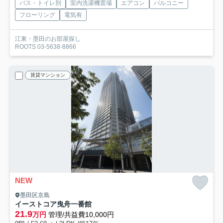
バス・トイレ別
室内洗濯機置場
エアコン
バルコニー
フローリング
電気有
江東・墨田のお部屋探し
ROOTS 03-5638-8866
賃貸マンション
NEW
墨田区京島
イーストコア曳舟一番館
21.9
万円
管理/共益費10,000円