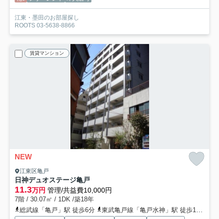
江東・墨田のお部屋探し
ROOTS 03-5638-8866
賃貸マンション
NEW
江東区亀戸
日神デュオステージ亀戸
11.3
万円
管理/共益費10,000円
7階 / 30.07㎡ / 1DK /築18年
総武線「亀戸」駅 徒歩6分
東武亀戸線「亀戸水神」駅 徒歩11分
半