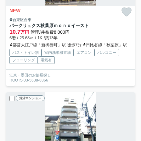
NEW
台東区台東
パークリュクス秋葉原ｍｏｎｏイースト
10.7
万円
管理/共益費8,000円
6階 / 25.68㎡ / 1K /築13年
都営大江戸線「新御徒町」駅 徒歩7分
日比谷線「秋葉原」駅 徒歩12分
バス・トイレ別
室内洗濯機置場
エアコン
バルコニー
フローリング
電気有
江東・墨田のお部屋探し
ROOTS 03-5638-8866
賃貸マンション