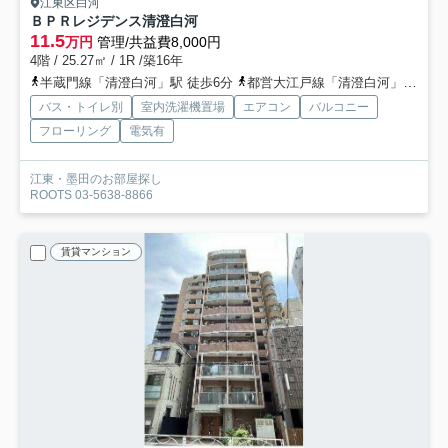
江東区白河
ＢＰＲレジデンス清澄白河
11.5
万円
管理/共益費8,000円
4階 / 25.27㎡ / 1R /築16年
半蔵門線「清澄白河」駅 徒歩6分
都営大江戸線「清澄白河」駅 徒歩9分
バス・トイレ別
室内洗濯機置場
エアコン
バルコニー
フローリング
電気有
江東・墨田のお部屋探し
ROOTS 03-5638-8866
賃貸マンション