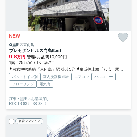
NEW
墨田区東向島
プレセダンヒルズ向島East
9.8
万円
管理/共益費10,000円
1階 / 25.52㎡ / 1K /築7年
東武伊勢崎線「東向島」駅 徒歩5分
京成押上線「八広」駅 徒歩15分
バス・トイレ別
室内洗濯機置場
エアコン
バルコニー
フローリング
電気有
江東・墨田のお部屋探し
ROOTS 03-5638-8866
賃貸マンション