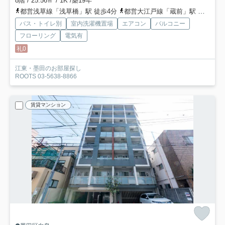
8階 / 25.56㎡ / 1K /築19年
都営浅草線「浅草橋」駅 徒歩4分
都営大江戸線「蔵前」駅 徒歩5分
バス・トイレ別
室内洗濯機置場
エアコン
バルコニー
フローリング
電気有
礼0
江東・墨田のお部屋探し
ROOTS 03-5638-8866
賃貸マンション