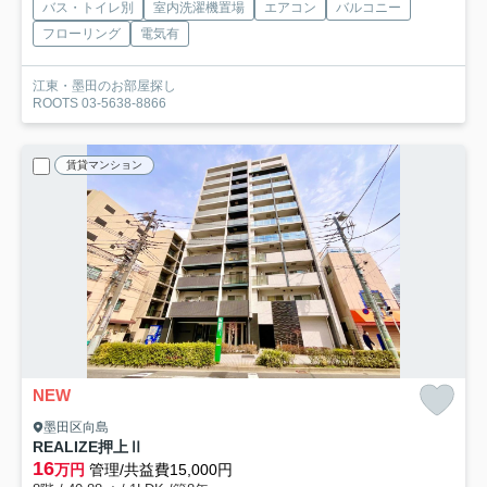
バス・トイレ別
室内洗濯機置場
エアコン
バルコニー
フローリング
電気有
江東・墨田のお部屋探し
ROOTS 03-5638-8866
賃貸マンション
NEW
墨田区向島
REALIZE押上Ⅱ
16
万円
管理/共益費15,000円