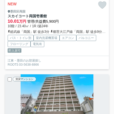
NEW
墨田区両国
スカイコート両国壱番館
10.01
万円
管理/共益費5,900円
10階 / 23.40㎡ / 1R /築24年
総武線「両国」駅 徒歩3分
都営大江戸線「両国」駅 徒歩9分
都営
バス・トイレ別
室内洗濯機置場
エアコン
バルコニー
フローリング
電気有
即入居可
江東・墨田のお部屋探し
ROOTS 03-5638-8866
賃貸マンション