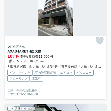
江東区大島
AXAS-IARETH西大島
10
万円
管理/共益費11,000円
2階 / 25.56㎡ / 1K /築8年
都営新宿線「西大島」駅 徒歩4分
都営新宿線「大島」駅 徒歩10分
バス・トイレ別
室内洗濯機置場
エアコン
バルコニー
フローリング
電気有
江東・墨田のお部屋探し
ROOTS 03-5638-8866
賃貸マンション