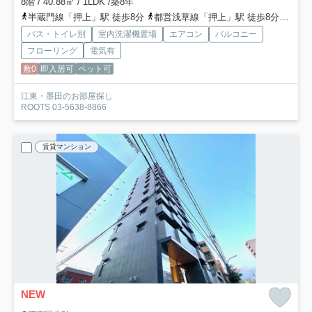
8階 / 40.88㎡ / 1LDK /築8年
半蔵門線「押上」駅 徒歩8分
都営浅草線「押上」駅 徒歩8分
東武
バス・トイレ別
室内洗濯機置場
エアコン
バルコニー
フローリング
電気有
敷0
即入居可
ペット可
江東・墨田のお部屋探し
ROOTS 03-5638-8866
賃貸マンション
NEW