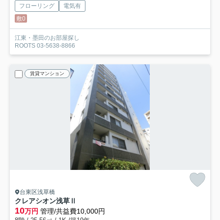
フローリング
電気有
敷0
江東・墨田のお部屋探し
ROOTS 03-5638-8866
賃貸マンション
台東区浅草橋
クレアシオン浅草Ⅱ
10
万円
管理/共益費10,000円