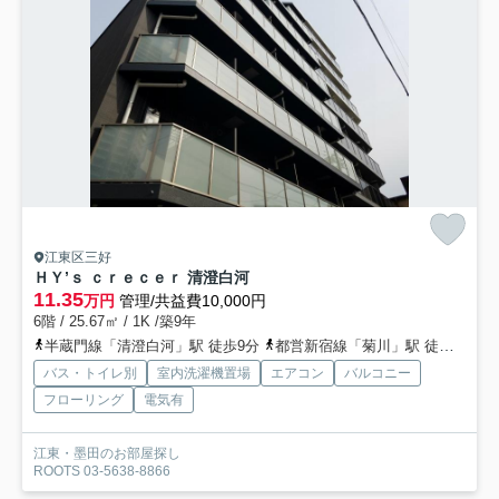
江東区三好
ＨＹ’ｓ ｃｒｅｃｅｒ 清澄白河
11.35
万円
管理/共益費10,000円
6階 / 25.67㎡ / 1K /築9年
半蔵門線「清澄白河」駅 徒歩9分
都営新宿線「菊川」駅 徒歩12分
バス・トイレ別
室内洗濯機置場
エアコン
バルコニー
フローリング
電気有
江東・墨田のお部屋探し
ROOTS 03-5638-8866