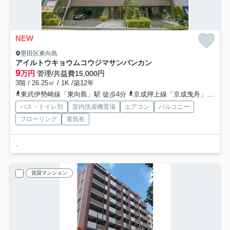
NEW
墨田区東向島
アイルトウキョウムコウジマサンバンカン
9
万円
管理/共益費15,000円
3階 / 26.25㎡ / 1K /築12年
東武伊勢崎線「東向島」駅 徒歩4分
京成押上線「京成曳舟」駅 徒歩6分
バス・トイレ別
室内洗濯機置場
エアコン
バルコニー
フローリング
電気有
。
賃貸マンション