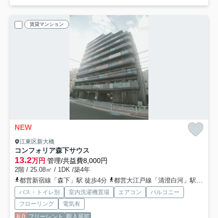
賃貸マンション
NEW
江東区新大橋
コンフォリア森下サウス
13.2
万円
管理/共益費8,000円
2階 / 25.08㎡ / 1DK /築4年
都営新宿線「森下」駅 徒歩4分
都営大江戸線「清澄白河」駅 徒歩8分
バス・トイレ別
室内洗濯機置場
エアコン
バルコニー
フローリング
電気有
礼0
フリーレント
即入居可