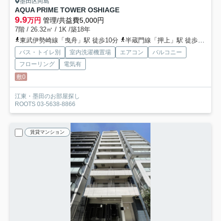
墨田区向島
AQUA PRIME TOWER OSHIAGE
9.9
万円
管理/共益費5,000円
7階 / 26.32㎡ / 1K /築18年
東武伊勢崎線「曳舟」駅 徒歩10分
半蔵門線「押上」駅 徒歩13分
バス・トイレ別
室内洗濯機置場
エアコン
バルコニー
フローリング
電気有
敷0
江東・墨田のお部屋探し
ROOTS 03-5638-8866
賃貸マンション