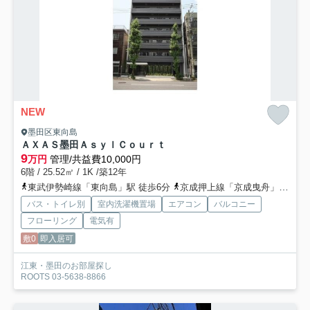
NEW
墨田区東向島
ＡＸＡＳ墨田ＡｓｙｌＣｏｕｒｔ
9
万円
管理/共益費10,000円
6階 / 25.52㎡ / 1K /築12年
東武伊勢崎線「東向島」駅 徒歩6分
京成押上線「京成曳舟」駅 徒歩12分
バス・トイレ別
室内洗濯機置場
エアコン
バルコニー
フローリング
電気有
敷0
即入居可
江東・墨田のお部屋探し
ROOTS 03-5638-8866