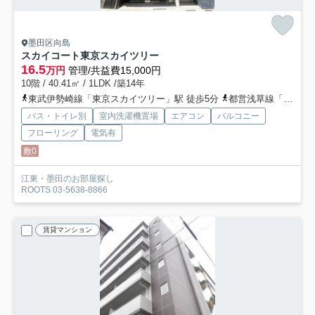
墨田区向島
スカイコート東京スカイツリー
16.5
万円
管理/共益費15,000円
10階 / 40.41㎡ / 1LDK /築14年
東武伊勢崎線「東京スカイツリー」駅 徒歩5分
都営浅草線「本所吾妻橋」駅 徒歩6分
バス・トイレ別
室内洗濯機置場
エアコン
バルコニー
フローリング
電気有
敷0
江東・墨田のお部屋探し
ROOTS 03-5638-8866
賃貸マンション