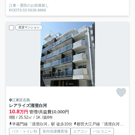
江東・墨田のお部屋探し
ROOTS 03-5638-8866
賃貸マンション
江東区石島
レアライズ清澄白河
10.8
万円
管理/共益費10,000円
9階 / 25.52㎡ / 1K /築8年
半蔵門線「清澄白河」駅 徒歩10分
都営大江戸線「清澄白河」駅 徒歩10分
バス・トイレ別
室内洗濯機置場
エアコン
バルコニー