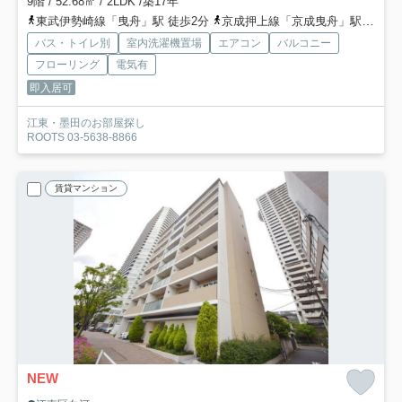
9階 / 52.68㎡ / 2LDK /築17年
東武伊勢崎線「曳舟」駅 徒歩2分
京成押上線「京成曳舟」駅 徒歩5分
バス・トイレ別
室内洗濯機置場
エアコン
バルコニー
フローリング
電気有
即入居可
江東・墨田のお部屋探し
ROOTS 03-5638-8866
賃貸マンション
NEW