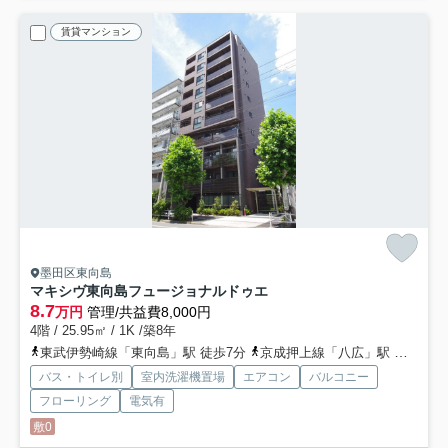
賃貸マンション
墨田区東向島
マキシヴ東向島フュージョナルドゥエ
8.7
万円
管理/共益費8,000円
4階 / 25.95㎡ / 1K /築8年
東武伊勢崎線「東向島」駅 徒歩7分
京成押上線「八広」駅 徒歩7分
バス・トイレ別
室内洗濯機置場
エアコン
バルコニー
フローリング
電気有
敷0