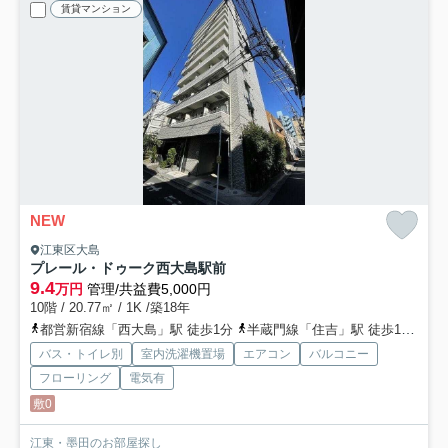
賃貸マンション
NEW
江東区大島
プレール・ドゥーク西大島駅前
9.4
万円
管理/共益費5,000円
10階 / 20.77㎡ / 1K /築18年
都営新宿線「西大島」駅 徒歩1分
半蔵門線「住吉」駅 徒歩10分
総
バス・トイレ別
室内洗濯機置場
エアコン
バルコニー
フローリング
電気有
敷0
江東・墨田のお部屋探し