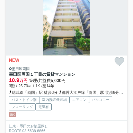
NEW
墨田区両国
墨田区両国１丁目の賃貸マンション
10.9
万円
管理/共益費5,000円
3階 / 25.70㎡ / 1K /築14年
総武線「両国」駅 徒歩3分
都営大江戸線「両国」駅 徒歩9分
総武
バス・トイレ別
室内洗濯機置場
エアコン
バルコニー
フローリング
電気有
敷0
江東・墨田のお部屋探し
ROOTS 03-5638-8866