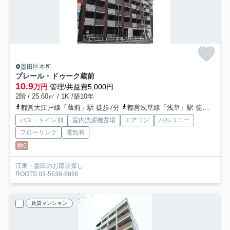
墨田区本所
プレール・ドゥーク蔵前
10.9
万円
管理/共益費5,000円
2階 / 25.60㎡ / 1K /築10年
都営大江戸線「蔵前」駅 徒歩7分
都営浅草線「浅草」駅 徒歩9分
バス・トイレ別
室内洗濯機置場
エアコン
バルコニー
フローリング
電気有
敷0
江東・墨田のお部屋探し
ROOTS 03-5638-8866
賃貸マンション