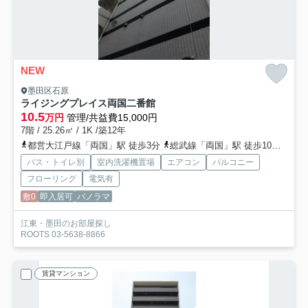
NEW
墨田区石原
ライジングプレイス両国二番館
10.5
万円
管理/共益費15,000円
7階 / 25.26㎡ / 1K /築12年
都営大江戸線「両国」駅 徒歩3分
総武線「両国」駅 徒歩10分
総武
バス・トイレ別
室内洗濯機置場
エアコン
バルコニー
フローリング
電気有
敷0
即入居可
パノラマ
江東・墨田のお部屋探し
ROOTS 03-5638-8866
賃貸マンション