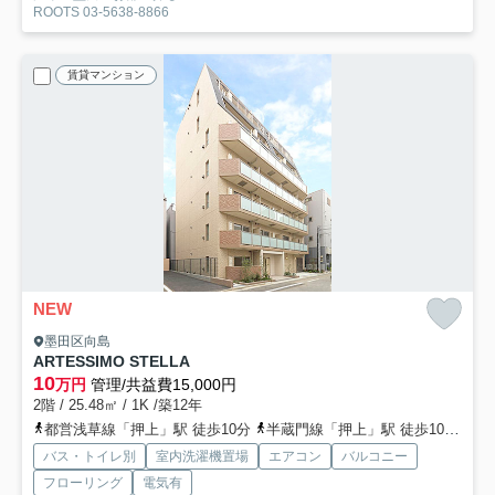
ROOTS 03-5638-8866
賃貸マンション
NEW
墨田区向島
ARTESSIMO STELLA
10
万円
管理/共益費15,000円
2階 / 25.48㎡ / 1K /築12年
都営浅草線「押上」駅 徒歩10分
半蔵門線「押上」駅 徒歩10分
東
バス・トイレ別
室内洗濯機置場
エアコン
バルコニー
フローリング
電気有