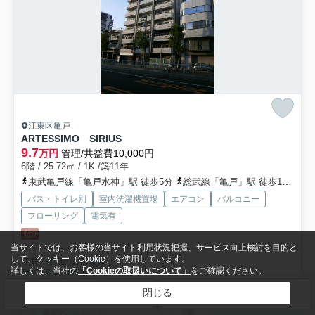
江東区亀戸
ARTESSIMO SIRIUS
9.7
万円
管理/共益費10,000円
6階 / 25.72㎡ / 1K /築11年
東武亀戸線「亀戸水神」駅 徒歩5分
総武線「亀戸」駅 徒歩10分
半
バス・トイレ別
室内洗濯機置場
エアコン
バルコニー
フローリング
電気有
敷0
当サイトでは、お客様の当サイト利用状況把握、サービス向上検討を目的と
して、クッキー（Cookie）を使用しています。
江東・墨田のお部屋探し
詳しくは、当社の
「Cookieの取扱いについて」
をご確認ください。
ROOTS 03-5638-8866
閉じる
検索条件を変更
まとめてお問い合わせ
賃貸マンション