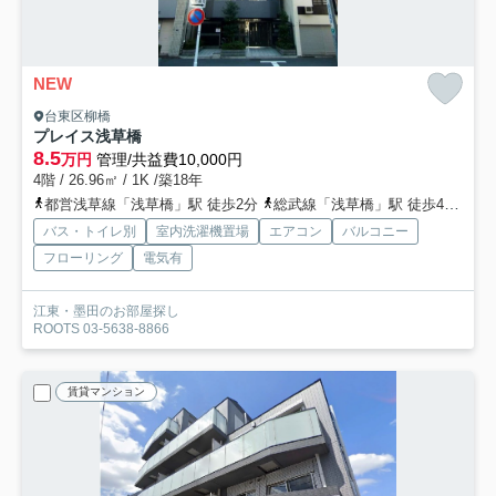
NEW
台東区柳橋
プレイス浅草橋
8.5
万円
管理/共益費10,000円
4階 / 26.96㎡ / 1K /築18年
都営浅草線「浅草橋」駅 徒歩2分
総武線「浅草橋」駅 徒歩4分
総
バス・トイレ別
室内洗濯機置場
エアコン
バルコニー
フローリング
電気有
江東・墨田のお部屋探し
ROOTS 03-5638-8866
賃貸マンション