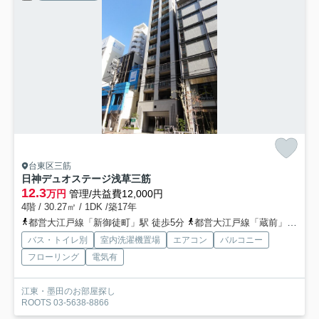
台東区三筋
日神デュオステージ浅草三筋
12.3
万円
管理/共益費12,000円
4階 / 30.27㎡ / 1DK /築17年
都営大江戸線「新御徒町」駅 徒歩5分
都営大江戸線「蔵前」駅 徒歩13分
バス・トイレ別
室内洗濯機置場
エアコン
バルコニー
フローリング
電気有
江東・墨田のお部屋探し
ROOTS 03-5638-8866