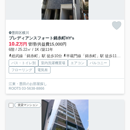
墨田区横川
プレディアンスフォート錦糸町HY's
10.2
万円
管理/共益費15,000円
6階 / 25.22㎡ / 1K /築11年
総武線「錦糸町」駅 徒歩10分
半蔵門線「錦糸町」駅 徒歩11分
京
バス・トイレ別
室内洗濯機置場
エアコン
バルコニー
フローリング
電気有
江東・墨田のお部屋探し
ROOTS 03-5638-8866
賃貸マンション