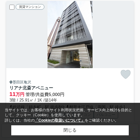
賃貸マンション
墨田区亀沢
リアナ北斎アベニュー
11
万円
管理/共益費5,000円
3階 / 25.91㎡ / 1K /築14年
総武線「錦糸町」駅 徒歩8分
都営大江戸線「両国」駅 徒歩12分
都
当サイトでは、お客様の当サイト利用状況把握、サービス向上検討を目的と
バス・トイレ別
室内洗濯機置場
エアコン
バルコニー
して、クッキー（Cookie）を使用しています。
詳しくは、当社の
「Cookieの取扱いについて」
をご確認ください。
フローリング
電気有
閉じる
検索条件を変更
まとめてお問い合わせ
敷0