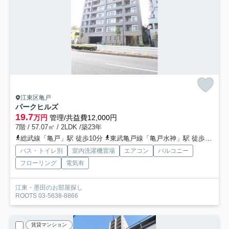
江東区亀戸
パークヒルズ
19.7
万円
管理/共益費12,000円
7階 / 57.07㎡ / 2LDK /築23年
総武線「亀戸」駅 徒歩10分
東武亀戸線「亀戸水神」駅 徒歩1分
東
バス・トイレ別
室内洗濯機置場
エアコン
バルコニー
フローリング
電気有
江東・墨田のお部屋探し
ROOTS 03-5638-8866
賃貸マンション