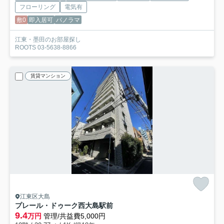
フローリング
電気有
敷0
即入居可
パノラマ
江東・墨田のお部屋探し
ROOTS 03-5638-8866
賃貸マンション
江東区大島
プレール・ドゥーク西大島駅前
9.4
万円
管理/共益費5,000円