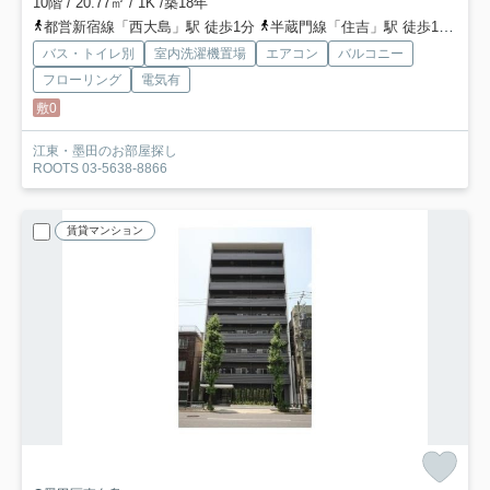
10階 / 20.77㎡ / 1K /築18年
都営新宿線「西大島」駅 徒歩1分
半蔵門線「住吉」駅 徒歩10分
総
バス・トイレ別
室内洗濯機置場
エアコン
バルコニー
フローリング
電気有
敷0
江東・墨田のお部屋探し
ROOTS 03-5638-8866
賃貸マンション