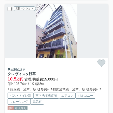
賃貸マンション
台東区浅草
クレヴィスタ浅草
10.5
万円
管理/共益費15,000円
2階 / 25.74㎡ / 1K /築8年
銀座線「浅草」駅 徒歩9分
都営浅草線「浅草」駅 徒歩9分
都営浅
バス・トイレ別
室内洗濯機置場
エアコン
バルコニー
フローリング
電気有
敷0
即入居可