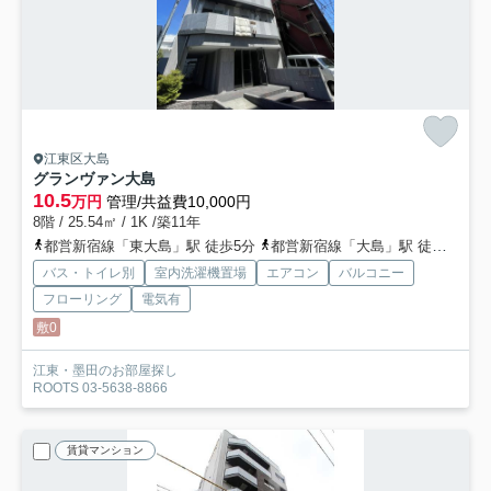
江東区大島
グランヴァン大島
10.5
万円
管理/共益費10,000円
8階 / 25.54㎡ / 1K /築11年
都営新宿線「東大島」駅 徒歩5分
都営新宿線「大島」駅 徒歩7分
バス・トイレ別
室内洗濯機置場
エアコン
バルコニー
フローリング
電気有
敷0
江東・墨田のお部屋探し
ROOTS 03-5638-8866
賃貸マンション