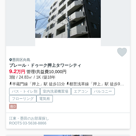
墨田区向島
プレール・ドゥーク押上タワーシティ
9.2
万円
管理/共益費10,000円
3階 / 24.83㎡ / 1K /築18年
半蔵門線「押上」駅 徒歩11分
都営浅草線「押上」駅 徒歩9分
東武
バス・トイレ別
室内洗濯機置場
エアコン
バルコニー
フローリング
電気有
敷0
江東・墨田のお部屋探し
ROOTS 03-5638-8866