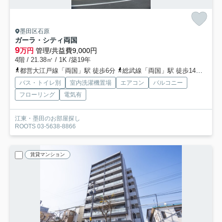
墨田区石原
ガーラ・シティ両国
9
万円
管理/共益費9,000円
4階 / 21.38㎡ / 1K /築19年
都営大江戸線「両国」駅 徒歩6分
総武線「両国」駅 徒歩14分
都営
バス・トイレ別
室内洗濯機置場
エアコン
バルコニー
フローリング
電気有
江東・墨田のお部屋探し
ROOTS 03-5638-8866
賃貸マンション