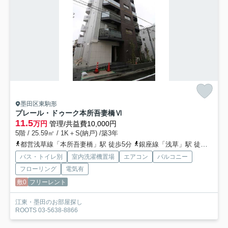
墨田区東駒形
プレール・ドゥーク本所吾妻橋Ⅵ
11.5
万円
管理/共益費10,000円
5階 / 25.59㎡ / 1K＋S(納戸) /築3年
都営浅草線「本所吾妻橋」駅 徒歩5分
銀座線「浅草」駅 徒歩7分
バス・トイレ別
室内洗濯機置場
エアコン
バルコニー
フローリング
電気有
敷0
フリーレント
江東・墨田のお部屋探し
ROOTS 03-5638-8866