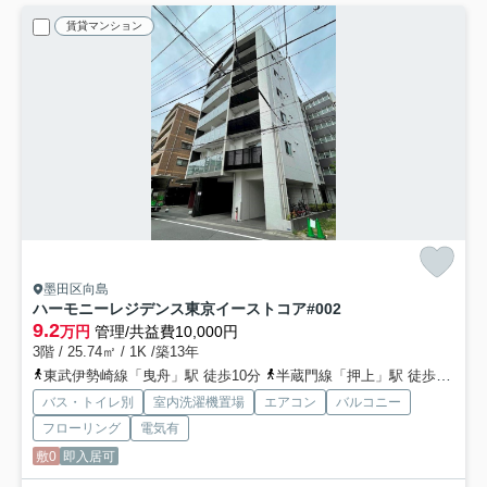
賃貸マンション
墨田区向島
ハーモニーレジデンス東京イーストコア#002
9.2
万円
管理/共益費10,000円
3階 / 25.74㎡ / 1K /築13年
東武伊勢崎線「曳舟」駅 徒歩10分
半蔵門線「押上」駅 徒歩16分
バス・トイレ別
室内洗濯機置場
エアコン
バルコニー
フローリング
電気有
敷0
即入居可