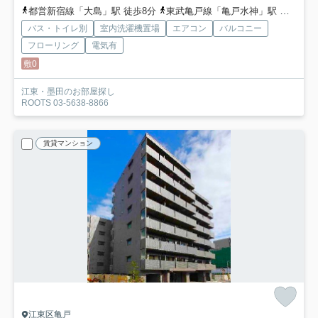
都営新宿線「大島」駅 徒歩8分
東武亀戸線「亀戸水神」駅 徒歩8分
バス・トイレ別
室内洗濯機置場
エアコン
バルコニー
フローリング
電気有
敷0
江東・墨田のお部屋探し
ROOTS 03-5638-8866
賃貸マンション
江東区亀戸