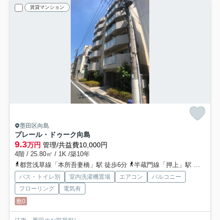
賃貸マンション
墨田区向島
プレール・ドゥーク向島
9.3
万円
管理/共益費10,000円
4階 / 25.80㎡ / 1K /築10年
都営浅草線「本所吾妻橋」駅 徒歩6分
半蔵門線「押上」駅 徒歩9分
バス・トイレ別
室内洗濯機置場
エアコン
バルコニー
フローリング
電気有
敷0