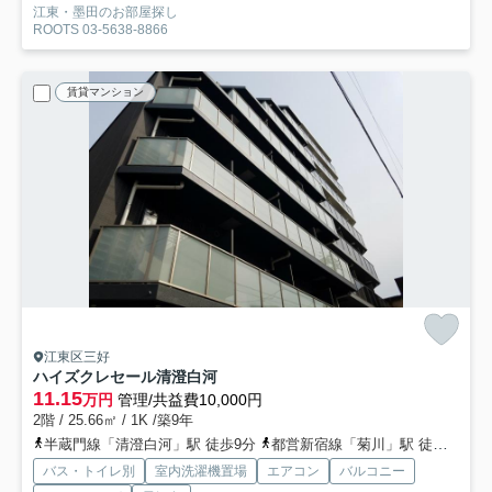
江東・墨田のお部屋探し
ROOTS 03-5638-8866
賃貸マンション
江東区三好
ハイズクレセール清澄白河
11.15
万円
管理/共益費10,000円
2階 / 25.66㎡ / 1K /築9年
半蔵門線「清澄白河」駅 徒歩9分
都営新宿線「菊川」駅 徒歩12分
バス・トイレ別
室内洗濯機置場
エアコン
バルコニー