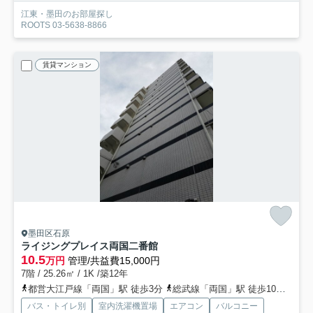
江東・墨田のお部屋探し
ROOTS 03-5638-8866
賃貸マンション
墨田区石原
ライジングプレイス両国二番館
10.5
万円
管理/共益費15,000円
7階 / 25.26㎡ / 1K /築12年
都営大江戸線「両国」駅 徒歩3分
総武線「両国」駅 徒歩10分
総武
バス・トイレ別
室内洗濯機置場
エアコン
バルコニー