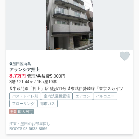
墨田区向島
アランシア押上
8.7
万円
管理/共益費5,000円
3階 / 21.44㎡ / 1K /築19年
半蔵門線「押上」駅 徒歩11分
東武伊勢崎線「東京スカイツリー」駅 徒歩11分
バス・トイレ別
室内洗濯機置場
エアコン
バルコニー
フローリング
都市ガス
敷0
即入居可
江東・墨田のお部屋探し
ROOTS 03-5638-8866