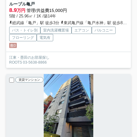
ルーブル亀戸
8.9
万円
管理/共益費15,000円
5階 / 25.96㎡ / 1K /築14年
総武線「亀戸」駅 徒歩3分
東武亀戸線「亀戸水神」駅 徒歩8分
都
バス・トイレ別
室内洗濯機置場
エアコン
バルコニー
フローリング
電気有
敷0
江東・墨田のお部屋探し
ROOTS 03-5638-8866
賃貸マンション