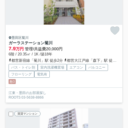
墨田区菊川
ガーラステーション菊川
7.9
万円
管理/共益費20,000円
6階 / 20.35㎡ / 1K /築18年
都営新宿線「菊川」駅 徒歩2分
都営大江戸線「森下」駅 徒歩11分
バス・トイレ別
室内洗濯機置場
エアコン
バルコニー
フローリング
電気有
敷0
江東・墨田のお部屋探し
ROOTS 03-5638-8866
賃貸マンション