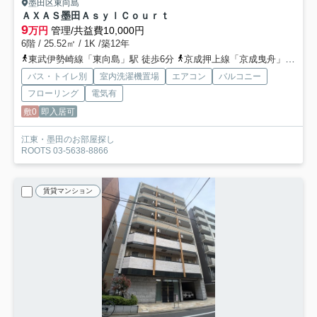
墨田区東向島
ＡＸＡＳ墨田ＡｓｙｌＣｏｕｒｔ
9
万円
管理/共益費10,000円
6階 / 25.52㎡ / 1K /築12年
東武伊勢崎線「東向島」駅 徒歩6分
京成押上線「京成曳舟」駅 徒歩12分
バス・トイレ別
室内洗濯機置場
エアコン
バルコニー
フローリング
電気有
敷0
即入居可
江東・墨田のお部屋探し
ROOTS 03-5638-8866
賃貸マンション