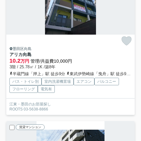
墨田区向島
アリカ向島
10.2
万円
管理/共益費10,000円
3階 / 25.78㎡ / 1K /築8年
半蔵門線「押上」駅 徒歩9分
東武伊勢崎線「曳舟」駅 徒歩9分
東
バス・トイレ別
室内洗濯機置場
エアコン
バルコニー
フローリング
電気有
江東・墨田のお部屋探し
ROOTS 03-5638-8866
賃貸マンション