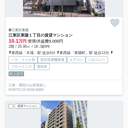
江東区東陽
江東区東陽１丁目の賃貸マンション
10.1
万円
管理/共益費9,000円
2階 / 25.90㎡ / 1K /築9年
東西線「木場」駅 徒歩6分
東西線「東陽町」駅 徒歩12分
京葉線「
バス・トイレ別
室内洗濯機置場
エアコン
バルコニー
フローリング
電気有
即入居可
江東・墨田のお部屋探し
ROOTS 03-5638-8866
賃貸マンション