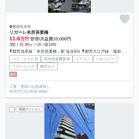
墨田区本所
リガーレ本所吾妻橋
11.6
万円
管理/共益費10,000円
3階 / 32.90㎡ / 1K /築19年
都営浅草線「本所吾妻橋」駅 徒歩8分
都営大江戸線「蔵前」駅 徒歩9分
バス・トイレ別
室内洗濯機置場
エアコン
バルコニー
フローリング
都市ガス
敷0
江東・墨田のお部屋探し
ROOTS 03-5638-8866
賃貸マンション