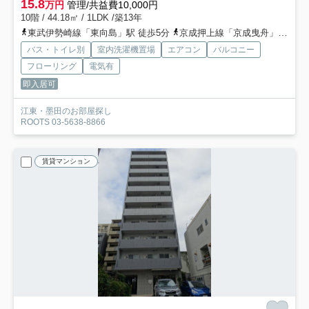
15.8
万円
管理/共益費10,000円
10階 / 44.18㎡ / 1LDK /築13年
東武伊勢崎線「東向島」駅 徒歩5分
京成押上線「京成曳舟」駅 徒歩10分
バス・トイレ別
室内洗濯機置場
エアコン
バルコニー
フローリング
電気有
即入居可
江東・墨田のお部屋探し
ROOTS 03-5638-8866
賃貸マンション