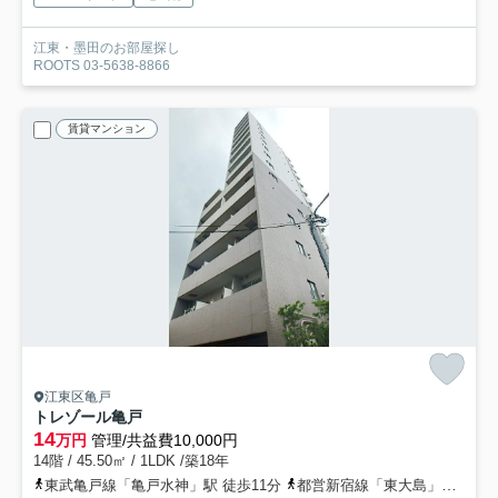
江東・墨田のお部屋探し
ROOTS 03-5638-8866
賃貸マンション
江東区亀戸
トレゾール亀戸
14
万円
管理/共益費10,000円
14階 / 45.50㎡ / 1LDK /築18年
東武亀戸線「亀戸水神」駅 徒歩11分
都営新宿線「東大島」駅 徒歩14分