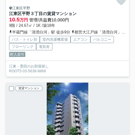
江東区平野
江東区平野３丁目の賃貸マンション
10.5
万円
管理/共益費10,000円
9階 / 24.67㎡ / 1K /築18年
半蔵門線「清澄白河」駅 徒歩9分
都営大江戸線「清澄白河」駅 徒歩11分
バス・トイレ別
室内洗濯機置場
エアコン
バルコニー
フローリング
電気有
即入居可
江東・墨田のお部屋探し
ROOTS 03-5638-8866
賃貸マンション