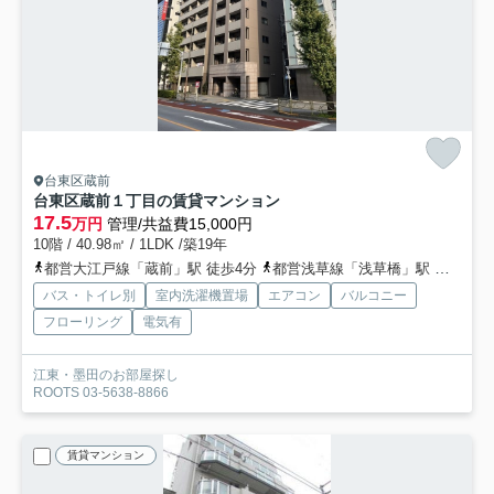
台東区蔵前
台東区蔵前１丁目の賃貸マンション
17.5
万円
管理/共益費15,000円
10階 / 40.98㎡ / 1LDK /築19年
都営大江戸線「蔵前」駅 徒歩4分
都営浅草線「浅草橋」駅 徒歩6分
バス・トイレ別
室内洗濯機置場
エアコン
バルコニー
フローリング
電気有
江東・墨田のお部屋探し
ROOTS 03-5638-8866
賃貸マンション