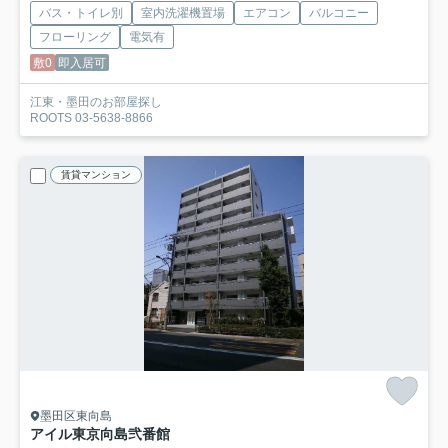
バス・トイレ別
室内洗濯機置場
エアコン
バルコニー
フローリング
電気有
敷0
即入居可
江東・墨田のお部屋探し
ROOTS 03-5638-8866
賃貸マンション
墨田区東向島
アイル東京向島弐番館