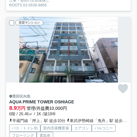
江東・墨田のお部屋探し
ROOTS 03-5638-8866
賃貸マンション
墨田区向島
AQUA PRIME TOWER OSHIAGE
8.9
万円
管理/共益費10,000円
6階 / 26.46㎡ / 1K /築18年
半蔵門線「押上」駅 徒歩10分
東武伊勢崎線「曳舟」駅 徒歩10分
バス・トイレ別
室内洗濯機置場
エアコン
バルコニー
フローリング
電気有