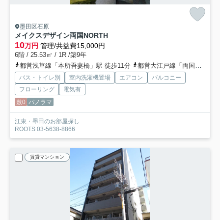
墨田区石原
メイクスデザイン両国NORTH
10
万円
管理/共益費15,000円
6階 / 25.53㎡ / 1R /築9年
都営浅草線「本所吾妻橋」駅 徒歩11分
都営大江戸線「両国」駅 徒歩12分
バス・トイレ別
室内洗濯機置場
エアコン
バルコニー
フローリング
電気有
敷0
パノラマ
江東・墨田のお部屋探し
ROOTS 03-5638-8866
賃貸マンション