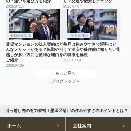
の？違いや選び方も紹介
り？交通や治安もチェック
2026.07.14
2026.07.07
不動産豆知識
不動産豆知識
賃貸マンションの法人契約はど
亀戸は住みやすさで評判はど
んなメリットがある？転勤や引
う？治安や移住前に知りたい街
越しが多い方にも便利な理由を
の特徴を解説
ご紹介
2026.07.04
2026.07.05
もっと見る
ブログトップへ
引っ越し先の有力候補！墨田区菊川の住みやすさのポイントとは？
ホーム
会社案内