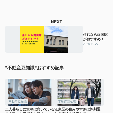
NEXT
住むなら両国駅
がおすすめ！住
みやすさを徹底
2020.10.27
解説
”不動産豆知識”おすすめ記事
不動産豆知識
不動産豆知識
二人暮らしに2DKは向いている
江東区の住みやすさは評判通