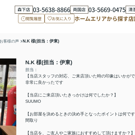
03-5638-8866
03-5669-0475
森下店
両国店
清
ホーム
エリアから探す
店
閲覧履歴
お気に入り
N.K 様(担当：伊東)
お客様の声
N.K 様(担当：伊東)
担当：
【当店スタッフの対応、ご来店頂いた時の印象はいかがで
非常に良かったです
【当店にご来店頂いたきっかけは何でしたか？】
SUUMO
【お部屋を決めるときの決め手となったポイントは何です
間取り
【当店を、ご友人やご家族におすすめして頂けますか？】