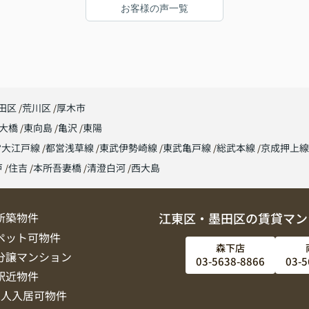
お客様の声一覧
田区
荒川区
厚木市
大橋
東向島
亀沢
東陽
営大江戸線
都営浅草線
東武伊勢崎線
東武亀戸線
総武本線
京成押上
戸
住吉
本所吾妻橋
清澄白河
西大島
新築物件
江東区・墨田区の賃貸マン
ペット可物件
森下店
分譲マンション
03-5638-8866
03-5
駅近物件
2人入居可物件