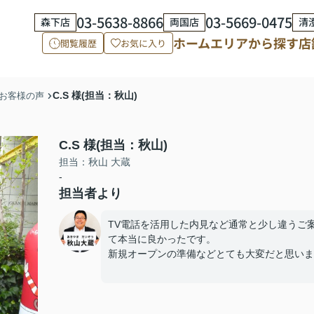
03-5638-8866
03-5669-0475
森下店
両国店
清
ホーム
エリアから探す
店
閲覧履歴
お気に入り
C.S 様(担当：秋山)
お客様の声
C.S 様(担当：秋山)
担当：秋山 大蔵
-
担当者より
TV電話を活用した内見など通常と少し違うご
て本当に良かったです。
新規オープンの準備などとても大変だと思いま