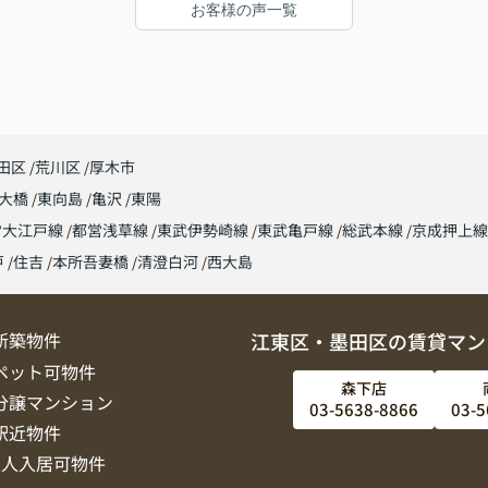
お客様の声一覧
田区
荒川区
厚木市
大橋
東向島
亀沢
東陽
営大江戸線
都営浅草線
東武伊勢崎線
東武亀戸線
総武本線
京成押上
戸
住吉
本所吾妻橋
清澄白河
西大島
新築物件
江東区・墨田区の賃貸マン
ペット可物件
森下店
分譲マンション
03-5638-8866
03-5
駅近物件
2人入居可物件