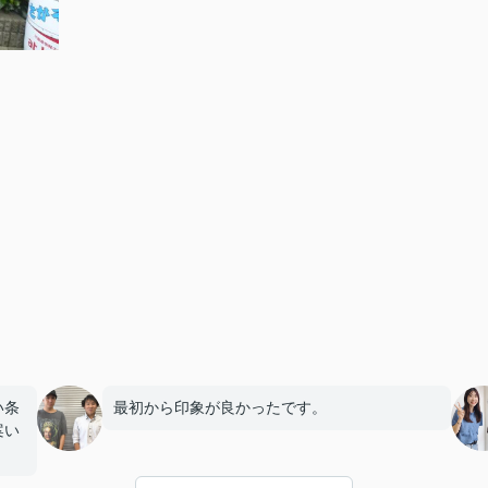
い条
最初から印象が良かったです。
案い