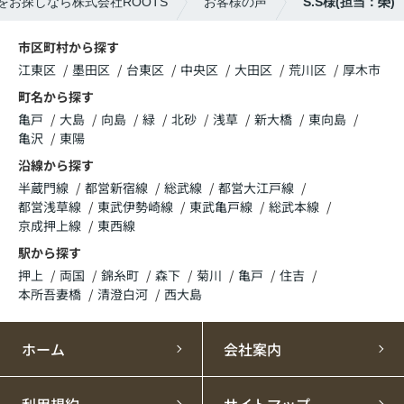
をお探しなら株式会社ROOTS
お客様の声
S.S様(担当：榮)
市区町村から探す
江東区
墨田区
台東区
中央区
大田区
荒川区
厚木市
町名から探す
亀戸
大島
向島
緑
北砂
浅草
新大橋
東向島
亀沢
東陽
沿線から探す
半蔵門線
都営新宿線
総武線
都営大江戸線
都営浅草線
東武伊勢崎線
東武亀戸線
総武本線
京成押上線
東西線
駅から探す
押上
両国
錦糸町
森下
菊川
亀戸
住吉
本所吾妻橋
清澄白河
西大島
ホーム
会社案内
利用規約
サイトマップ