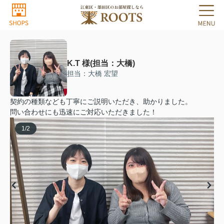
K.T 様(担当：大橋)
担当：大橋 宏望
契約の種類なども丁寧にご説明いただき、助かりました。
問い合わせにも迅速にご対応いただきました！
1
/
2