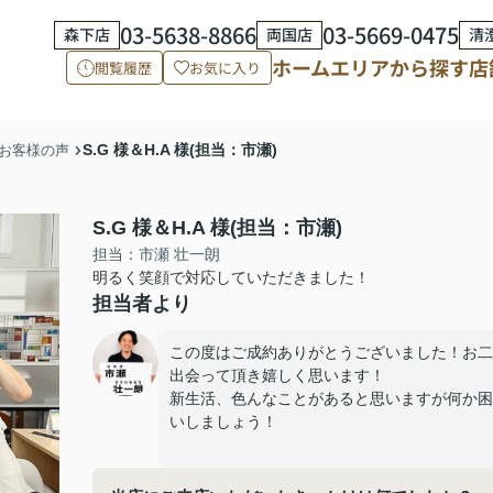
03-5638-8866
03-5669-0475
森下店
両国店
清
ホーム
エリアから探す
店
閲覧履歴
お気に入り
S.G 様＆H.A 様(担当：市瀬)
お客様の声
S.G 様＆H.A 様(担当：市瀬)
担当：市瀬 壮一朗
明るく笑顔で対応していただきました！
担当者より
この度はご成約ありがとうございました！お二
出会って頂き嬉しく思います！
新生活、色んなことがあると思いますが何か困
いしましょう！