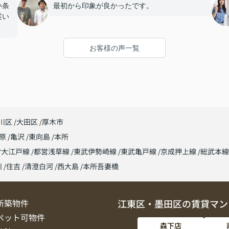
い条
最初から印象が良かったです。
案い
お客様の声一覧
川区
大田区
厚木市
原
亀沢
東向島
本所
営大江戸線
都営浅草線
東武伊勢崎線
東武亀戸線
京成押上線
総武本
川
住吉
清澄白河
西大島
本所吾妻橋
新築物件
江東区・墨田区の賃貸マン
ペット可物件
森下店