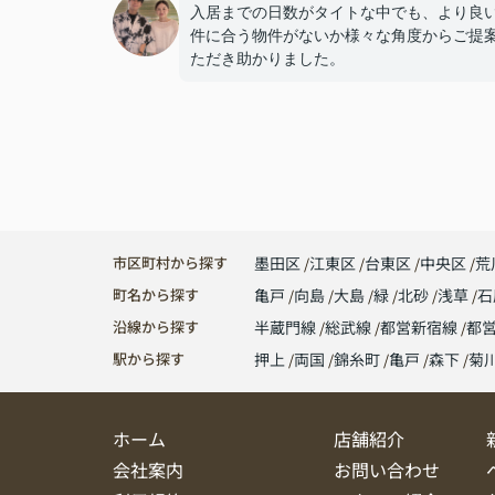
入居までの日数がタイトな中でも、より良
件に合う物件がないか様々な角度からご提
ただき助かりました。
市区町村から探す
墨田区
江東区
台東区
中央区
荒
町名から探す
亀戸
向島
大島
緑
北砂
浅草
石
沿線から探す
半蔵門線
総武線
都営新宿線
都
駅から探す
押上
両国
錦糸町
亀戸
森下
菊
ホーム
店舗紹介
会社案内
お問い合わせ