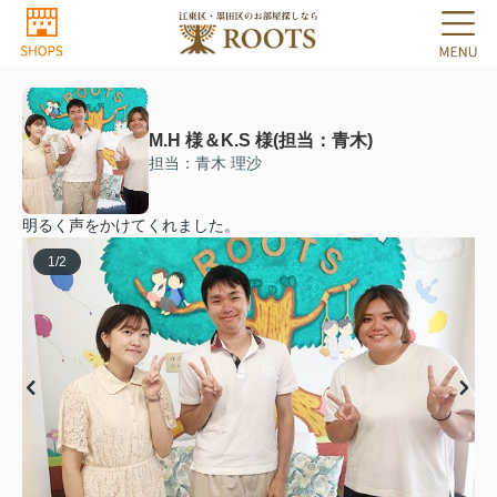
M.H 様＆K.S 様(担当：青木)
担当：青木 理沙
明るく声をかけてくれました。
1
/
2