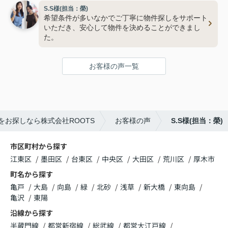
S.S様(担当：榮)
希望条件が多いなかでご丁寧に物件探しをサポート
いただき、安心して物件を決めることができまし
た。
お客様の声一覧
をお探しなら株式会社ROOTS
お客様の声
S.S様(担当：榮)
市区町村から探す
江東区
墨田区
台東区
中央区
大田区
荒川区
厚木市
町名から探す
亀戸
大島
向島
緑
北砂
浅草
新大橋
東向島
亀沢
東陽
沿線から探す
半蔵門線
都営新宿線
総武線
都営大江戸線