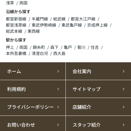
浅草
両国
沿線から探す
都営新宿線
半蔵門線
総武線
都営大江戸線
都営浅草線
東武伊勢崎線
東武亀戸線
京成押上線
総武本線
東西線
駅から探す
押上
両国
錦糸町
森下
亀戸
菊川
住吉
本所吾妻橋
清澄白河
西大島
ホーム
会社案内
利用規約
サイトマップ
プライバシーポリシー
店舗紹介
お問い合わせ
スタッフ紹介