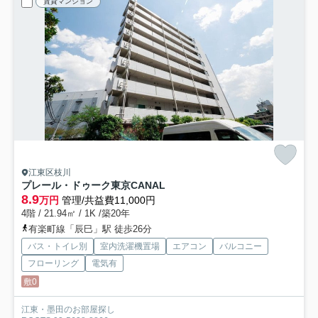
賃貸マンション
江東区枝川
プレール・ドゥーク東京CANAL
8.9
万円
管理/共益費11,000円
4階 / 21.94㎡ / 1K /築20年
有楽町線「辰巳」駅 徒歩26分
バス・トイレ別
室内洗濯機置場
エアコン
バルコニー
フローリング
電気有
敷0
江東・墨田のお部屋探し