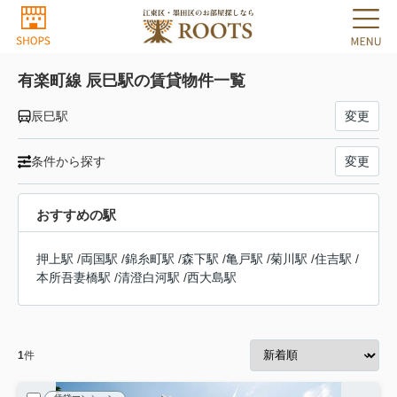
有楽町線 辰巳駅の賃貸物件一覧
辰巳駅
変更
条件から探す
変更
おすすめの駅
押上駅
/
両国駅
/
錦糸町駅
/
森下駅
/
亀戸駅
/
菊川駅
/
住吉駅
/
本所吾妻橋駅
/
清澄白河駅
/
西大島駅
1
件