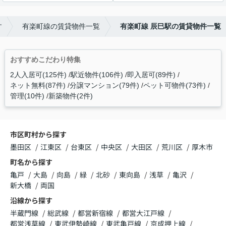
す
有楽町線の賃貸物件一覧
有楽町線 辰巳駅の賃貸物件一覧
おすすめこだわり特集
2人入居可(125件)
駅近物件(106件)
即入居可(89件)
ネット無料(87件)
分譲マンション(79件)
ペット可物件(73件)
管理(10件)
新築物件(2件)
市区町村から探す
墨田区
江東区
台東区
中央区
大田区
荒川区
厚木市
町名から探す
亀戸
大島
向島
緑
北砂
東向島
浅草
亀沢
新大橋
両国
沿線から探す
半蔵門線
総武線
都営新宿線
都営大江戸線
都営浅草線
東武伊勢崎線
東武亀戸線
京成押上線