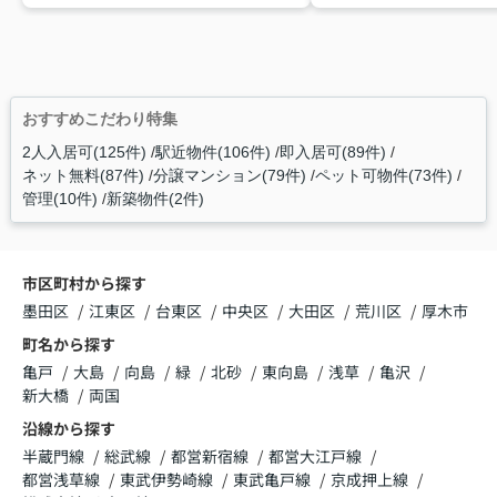
おすすめこだわり特集
2人入居可(125件)
駅近物件(106件)
即入居可(89件)
ネット無料(87件)
分譲マンション(79件)
ペット可物件(73件)
管理(10件)
新築物件(2件)
市区町村から探す
墨田区
江東区
台東区
中央区
大田区
荒川区
厚木市
町名から探す
亀戸
大島
向島
緑
北砂
東向島
浅草
亀沢
新大橋
両国
沿線から探す
半蔵門線
総武線
都営新宿線
都営大江戸線
都営浅草線
東武伊勢崎線
東武亀戸線
京成押上線