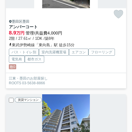
墨田区墨田
アンバーコート
8.9
万円
管理/共益費4,000円
2階 / 27.61㎡ / 1DK /築8年
東武伊勢崎線「東向島」駅 徒歩15分
バス・トイレ別
室内洗濯機置場
エアコン
フローリング
電気有
都市ガス
敷0
江東・墨田のお部屋探し
ROOTS 03-5638-8866
賃貸マンション