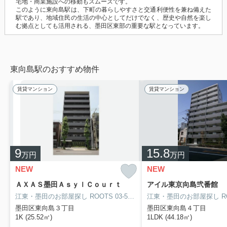
宅地・商業施設への移動もスムーズです。
このように東向島駅は、下町の暮らしやすさと交通利便性を兼ね備えた
駅であり、地域住民の生活の中心としてだけでなく、歴史や自然を楽し
む拠点としても活用される、墨田区東部の重要な駅となっています。
東向島駅のおすすめ物件
賃貸マンション
賃貸マンション
9
15.8
万円
万円
NEW
NEW
ＡＸＡＳ墨田ＡｓｙｌＣｏｕｒｔ
アイル東京向島弐番館
江東・墨田のお部屋探し
ROOTS 03-5638-8866
江東・墨田のお部屋探し
ROO
墨田区東向島３丁目
墨田区東向島４丁目
1K (25.52㎡)
1LDK (44.18㎡)