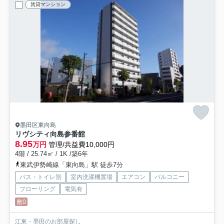
賃貸マンション
墨田区東向島
リヴシティ向島参番館
8.95
万円
管理/共益費10,000円
4階 / 25.74㎡ / 1K /築6年
東武伊勢崎線「東向島」駅 徒歩7分
バス・トイレ別
室内洗濯機置場
エアコン
バルコニー
フローリング
電気有
敷0
江東・墨田のお部屋探し