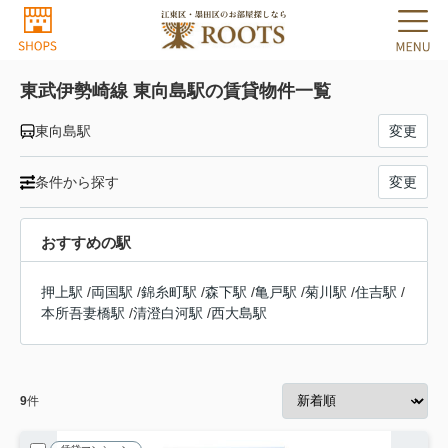
東武伊勢崎線 東向島駅の賃貸物件一覧
東向島駅
変更
条件から探す
変更
おすすめの駅
押上駅
/
両国駅
/
錦糸町駅
/
森下駅
/
亀戸駅
/
菊川駅
/
住吉駅
/
本所吾妻橋駅
/
清澄白河駅
/
西大島駅
9
件