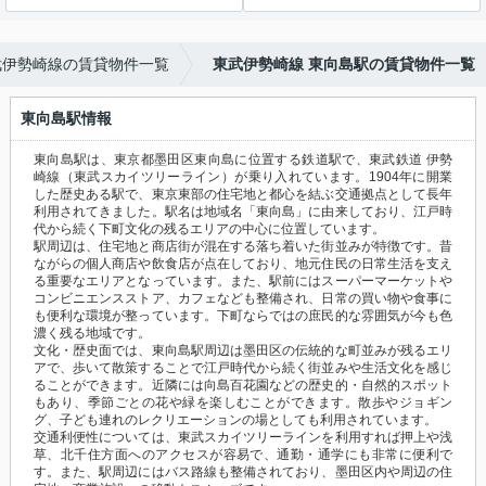
武伊勢崎線の賃貸物件一覧
東武伊勢崎線 東向島駅の賃貸物件一覧
東向島駅情報
東向島駅は、東京都墨田区東向島に位置する鉄道駅で、東武鉄道 伊勢
崎線（東武スカイツリーライン）が乗り入れています。1904年に開業
した歴史ある駅で、東京東部の住宅地と都心を結ぶ交通拠点として長年
利用されてきました。駅名は地域名「東向島」に由来しており、江戸時
代から続く下町文化の残るエリアの中心に位置しています。
駅周辺は、住宅地と商店街が混在する落ち着いた街並みが特徴です。昔
ながらの個人商店や飲食店が点在しており、地元住民の日常生活を支え
る重要なエリアとなっています。また、駅前にはスーパーマーケットや
コンビニエンスストア、カフェなども整備され、日常の買い物や食事に
も便利な環境が整っています。下町ならではの庶民的な雰囲気が今も色
濃く残る地域です。
文化・歴史面では、東向島駅周辺は墨田区の伝統的な町並みが残るエリ
アで、歩いて散策することで江戸時代から続く街並みや生活文化を感じ
ることができます。近隣には向島百花園などの歴史的・自然的スポット
もあり、季節ごとの花や緑を楽しむことができます。散歩やジョギン
グ、子ども連れのレクリエーションの場としても利用されています。
交通利便性については、東武スカイツリーラインを利用すれば押上や浅
草、北千住方面へのアクセスが容易で、通勤・通学にも非常に便利で
す。また、駅周辺にはバス路線も整備されており、墨田区内や周辺の住