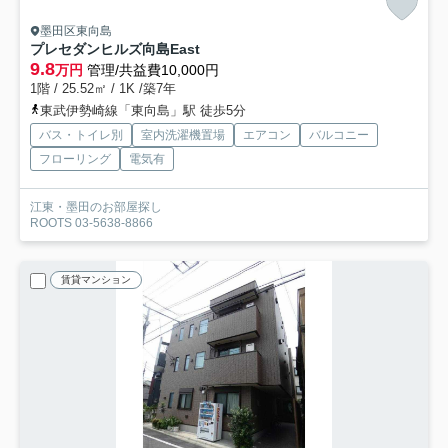
墨田区東向島
プレセダンヒルズ向島East
9.8
万円
管理/共益費10,000円
1階 / 25.52㎡ / 1K /築7年
東武伊勢崎線「東向島」駅 徒歩5分
バス・トイレ別
室内洗濯機置場
エアコン
バルコニー
フローリング
電気有
江東・墨田のお部屋探し
ROOTS 03-5638-8866
賃貸マンション