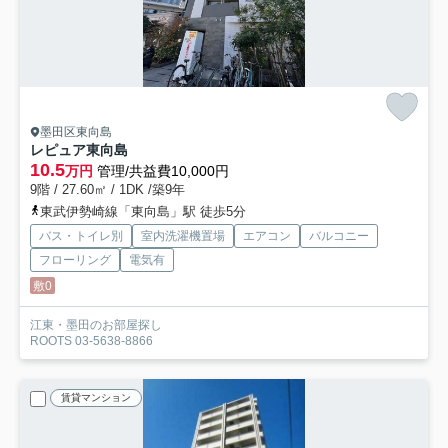
墨田区東向島
レピュア東向島
10.5
万円
管理/共益費10,000円
9階 / 27.60㎡ / 1DK /築9年
東武伊勢崎線「東向島」駅 徒歩5分
バス・トイレ別
室内洗濯機置場
エアコン
バルコニー
フローリング
電気有
敷0
江東・墨田のお部屋探し
ROOTS 03-5638-8866
賃貸マンション