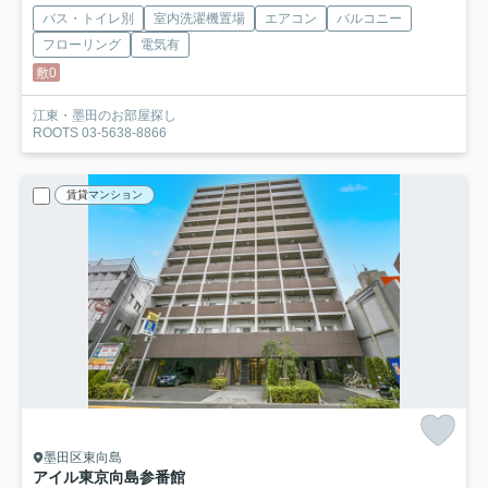
バス・トイレ別
室内洗濯機置場
エアコン
バルコニー
フローリング
電気有
敷0
江東・墨田のお部屋探し
ROOTS 03-5638-8866
賃貸マンション
墨田区東向島
アイル東京向島参番館