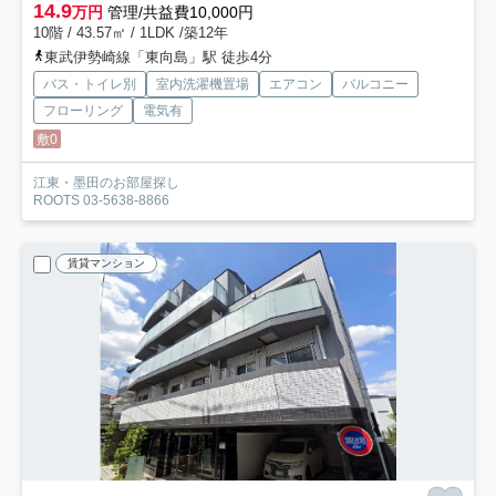
14.9
万円
管理/共益費10,000円
10階 / 43.57㎡ / 1LDK /築12年
東武伊勢崎線「東向島」駅 徒歩4分
バス・トイレ別
室内洗濯機置場
エアコン
バルコニー
フローリング
電気有
敷0
江東・墨田のお部屋探し
ROOTS 03-5638-8866
賃貸マンション