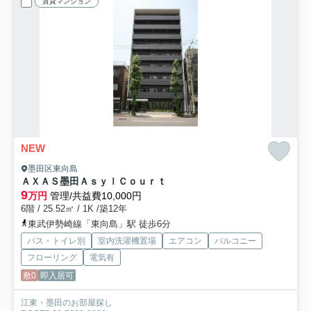
賃貸マンション
NEW
墨田区東向島
ＡＸＡＳ墨田ＡｓｙｌＣｏｕｒｔ
9
万円
管理/共益費10,000円
6階 / 25.52㎡ / 1K /築12年
東武伊勢崎線「東向島」駅 徒歩6分
バス・トイレ別
室内洗濯機置場
エアコン
バルコニー
フローリング
電気有
敷0
即入居可
江東・墨田のお部屋探し