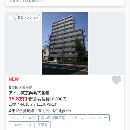
ROOTS 03-5638-8866
賃貸マンション
NEW
墨田区東向島
アイル東京向島弐番館
15.8
万円
管理/共益費10,000円
10階 / 44.18㎡ / 1LDK /築13年
東武伊勢崎線「東向島」駅 徒歩5分
バス・トイレ別
室内洗濯機置場
エアコン
バルコニー
フローリング
電気有