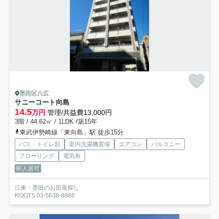
墨田区八広
サニーコート向島
14.5
万円
管理/共益費13,000円
3階 / 44.62㎡ / 1LDK /築15年
東武伊勢崎線「東向島」駅 徒歩15分
バス・トイレ別
室内洗濯機置場
エアコン
バルコニー
フローリング
電気有
即入居可
江東・墨田のお部屋探し
ROOTS 03-5638-8866