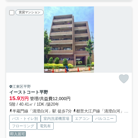
賃貸マンション
江東区平野
イーストコート平野
15.9
万円
管理/共益費12,000円
5階 / 40.41㎡ / 1DK /築20年
半蔵門線「清澄白河」駅 徒歩7分
都営大江戸線「清澄白河」駅 徒歩7分
バス・トイレ別
室内洗濯機置場
エアコン
バルコニー
フローリング
電気有
即入居可