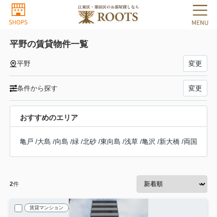
平野の賃貸物件一覧
平野
変更
条件から探す
変更
おすすめのエリア
亀戸
/
大島
/
向島
/
緑
/
北砂
/
東向島
/
浅草
/
亀沢
/
新大橋
/
両国
2
件
賃貸マンション