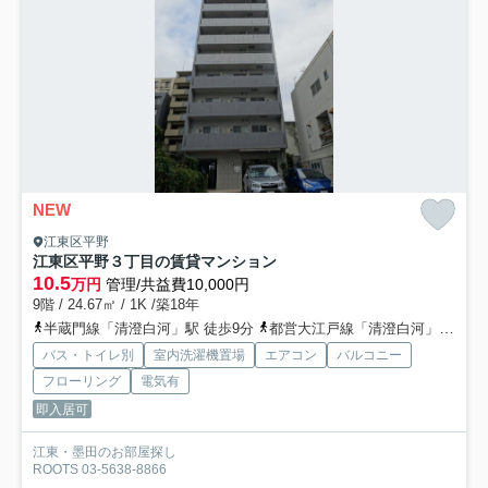
NEW
江東区平野
江東区平野３丁目の賃貸マンション
10.5
万円
管理/共益費10,000円
9階 / 24.67㎡ / 1K /築18年
半蔵門線「清澄白河」駅 徒歩9分
都営大江戸線「清澄白河」駅 徒歩11分
バス・トイレ別
室内洗濯機置場
エアコン
バルコニー
フローリング
電気有
即入居可
江東・墨田のお部屋探し
ROOTS 03-5638-8866