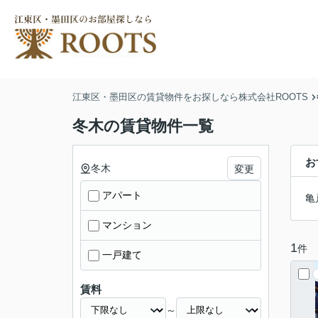
江東区・墨田区の賃貸物件をお探しなら株式会社ROOTS
冬木の賃貸物件一覧
お
冬木
変更
アパート
亀
マンション
1
件
一戸建て
賃料
～