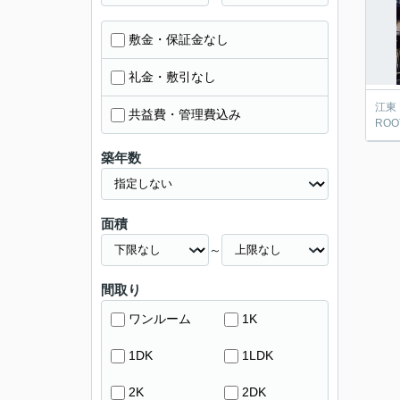
敷金・保証金なし
礼金・敷引なし
江東
共益費・管理費込み
ROOT
築年数
面積
～
間取り
ワンルーム
1K
1DK
1LDK
2K
2DK