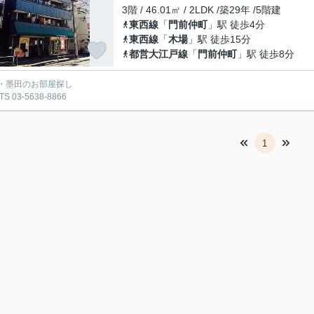
3階 / 46.01㎡ / 2LDK /築29年 /5階建
東西線
「
門前仲町
」駅 徒歩4分
東西線
「
木場
」駅 徒歩15分
都営大江戸線
「
門前仲町
」駅 徒歩8分
・墨田のお部屋探し
S 03-5638-8866
1