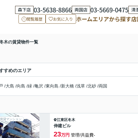
03-5638-8866
03-5669-0475
森下店
両国店
清
ホーム
エリアから探す
店
閲覧履歴
お気に入り
冬木の賃貸物件一覧
すすめのエリア
戸
/
大島
/
向島
/
緑
/
亀沢
/
東向島
/
新大橋
/
浅草
/
北砂
/
両国
賃貸マンション
江東区
冬木
伸建ビル
23
万円
管理/共益費-