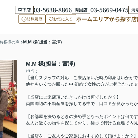
03-5638-8866
03-5669-0475
森下店
両国店
清
ホーム
エリアから探す
店
閲覧履歴
お気に入り
M.M 様(担当：宮澤)
お客様の声
M.M 様(担当：宮澤)
担当：
【当店スタッフの対応、ご来店頂いた時の印象はいかがで
他社もいくつか回った中 初めて女性の方がご担当だった
【当店にご来店頂いたきっかけは何でしたか？】
両国周辺の不動産屋を探してる中で、口コミが良かったか
【お部屋を決めるときの決め手となったポイントは何です
友人と近くの物件を探しており、徒歩で行ける距離で内見
【当店を、ご友人やご家族におすすめして頂けますか？】