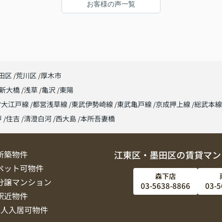
お客様の声一覧
田区
荒川区
厚木市
新大橋
浅草
亀沢
東陽
営大江戸線
都営浅草線
東武伊勢崎線
東武亀戸線
京成押上線
総武本
戸
住吉
清澄白河
西大島
本所吾妻橋
新築物件
江東区・墨田区の賃貸マン
ペット可物件
森下店
分譲マンション
03-5638-8866
03-5
駅近物件
2人入居可物件