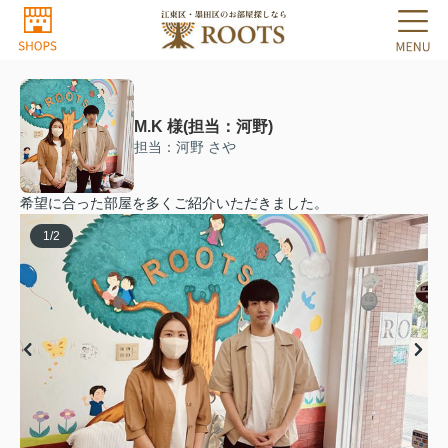
M.K 様(担当：河野)
担当：河野 さや
希望に合った部屋を多くご紹介いただきました。
1
/
2