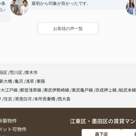
い条
最初から印象が良かったです。
案い
お客様の声一覧
田区
荒川区
厚木市
新大橋
亀沢
浅草
東陽
営大江戸線
都営浅草線
東武伊勢崎線
東武亀戸線
京成押上線
総武本
戸
住吉
清澄白河
本所吾妻橋
西大島
新築物件
江東区・墨田区の賃貸マン
ペット可物件
森下店