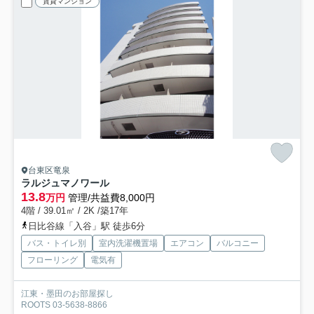
賃貸マンション
台東区竜泉
ラルジュマノワール
13.8
万円
管理/共益費8,000円
4階 / 39.01㎡ / 2K /築17年
日比谷線「入谷」駅 徒歩6分
バス・トイレ別
室内洗濯機置場
エアコン
バルコニー
フローリング
電気有
江東・墨田のお部屋探し
ROOTS 03-5638-8866