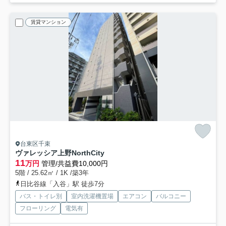
賃貸マンション
台東区千束
ヴァレッシア上野NorthCity
11
万円
管理/共益費10,000円
5階 / 25.62㎡ / 1K /築3年
日比谷線「入谷」駅 徒歩7分
バス・トイレ別
室内洗濯機置場
エアコン
バルコニー
フローリング
電気有