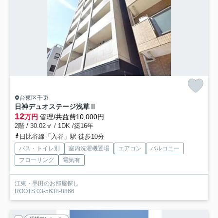
台東区千束
日神デュオステージ浅草Ⅱ
12
万円
管理/共益費10,000円
2階 / 30.02㎡ / 1DK /築16年
日比谷線「入谷」駅 徒歩10分
バス・トイレ別
室内洗濯機置場
エアコン
バルコニー
フローリング
電気有
江東・墨田のお部屋探し
ROOTS 03-5638-8866