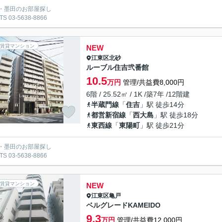
・墨田のお部屋探し
S 03-5638-8866
賃貸マンション
NEW
江東区
北砂
ルーブル住吉弐番館
10.5
万円
管理/共益費8,000円
6階 / 25.52㎡ / 1K /築7年 /12階建
半蔵門線
「
住吉
」駅 徒歩14分
都営新宿線
「
西大島
」駅 徒歩18分
東西線
「
東陽町
」駅 徒歩21分
・墨田のお部屋探し
S 03-5638-8866
賃貸マンション
NEW
江東区
亀戸
ベルグレードKAMEIDO
9.3
万円
管理/共益費12,000円