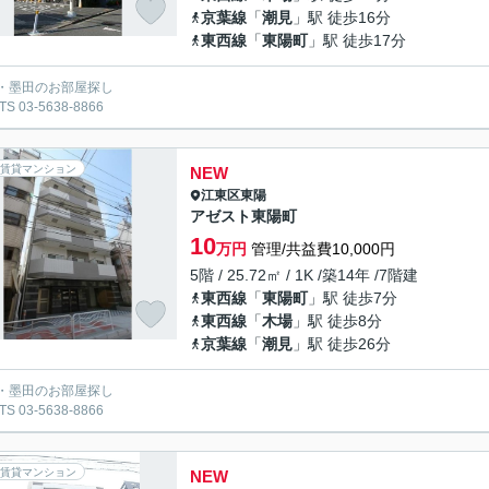
京葉線
「
潮見
」駅 徒歩16分
東西線
「
東陽町
」駅 徒歩17分
・墨田のお部屋探し
S 03-5638-8866
賃貸マンション
NEW
江東区
東陽
アゼスト東陽町
10
万円
管理/共益費10,000円
5階 / 25.72㎡ / 1K /築14年 /7階建
東西線
「
東陽町
」駅 徒歩7分
東西線
「
木場
」駅 徒歩8分
京葉線
「
潮見
」駅 徒歩26分
・墨田のお部屋探し
S 03-5638-8866
賃貸マンション
NEW