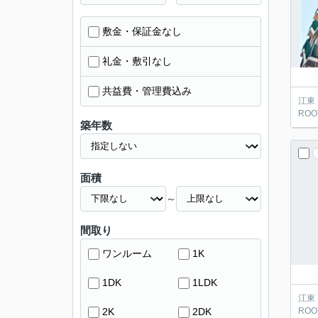
敷金・保証金なし
礼金・敷引なし
共益費・管理費込み
江東
ROOT
築年数
面積
～
間取り
ワンルーム
1K
1DK
1LDK
江東
2K
2DK
ROOT