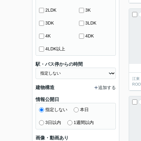
2LDK
3K
3DK
3LDK
4K
4DK
4LDK以上
駅・バス停からの時間
江東
ROOT
建物構造
追加する
情報公開日
指定しない
本日
3日以内
1週間以内
画像・動画あり