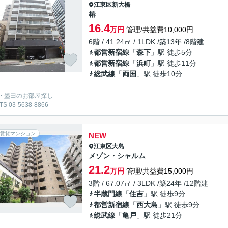
江東区
新大橋
椿
16.4
万円
管理/共益費10,000円
6階 / 41.24㎡ / 1LDK /築13年 /8階建
都営新宿線
「
森下
」駅 徒歩5分
都営新宿線
「
浜町
」駅 徒歩11分
総武線
「
両国
」駅 徒歩10分
・墨田のお部屋探し
S 03-5638-8866
賃貸マンション
NEW
江東区
大島
メゾン・シャルム
21.2
万円
管理/共益費15,000円
3階 / 67.07㎡ / 3LDK /築24年 /12階建
半蔵門線
「
住吉
」駅 徒歩9分
都営新宿線
「
西大島
」駅 徒歩9分
総武線
「
亀戸
」駅 徒歩21分