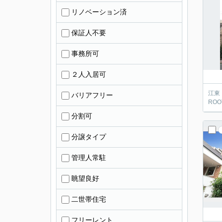
リノベーション済
保証人不要
事務所可
２人入居可
江東
バリアフリー
ROOT
分割可
分譲タイプ
管理人常駐
眺望良好
二世帯住宅
フリーレント