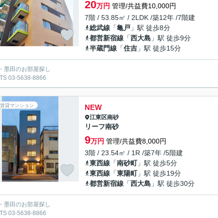
20
万円
管理/共益費10,000円
7階 / 53.85㎡ / 2LDK /築12年 /7階建
総武線
「
亀戸
」駅 徒歩8分
都営新宿線
「
西大島
」駅 徒歩9分
半蔵門線
「
住吉
」駅 徒歩15分
・墨田のお部屋探し
S 03-5638-8866
賃貸マンション
NEW
江東区
南砂
リーフ南砂
9
万円
管理/共益費8,000円
3階 / 23.54㎡ / 1R /築7年 /5階建
東西線
「
南砂町
」駅 徒歩5分
東西線
「
東陽町
」駅 徒歩19分
都営新宿線
「
西大島
」駅 徒歩30分
・墨田のお部屋探し
S 03-5638-8866