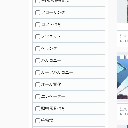
室内洗濯機置場
フローリング
ロフト付き
メゾネット
江東
ROOT
ベランダ
バルコニー
ルーフバルコニー
オール電化
エレベーター
照明器具付き
江東
ROOT
駐輪場