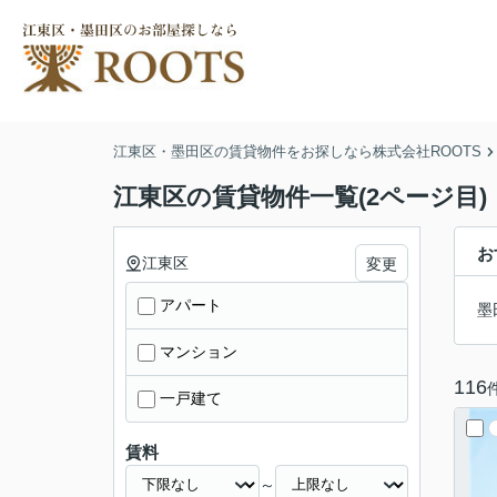
江東区・墨田区の賃貸物件をお探しなら株式会社ROOTS
江東区の賃貸物件一覧(2ページ目)
お
江東区
変更
アパート
墨
マンション
116
一戸建て
賃料
～