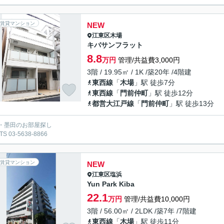
賃貸マンション
NEW
江東区
木場
キバサンフラット
8.8
万円
管理/共益費3,000円
3階 / 19.95㎡ / 1K /築20年 /4階建
東西線
「
木場
」駅 徒歩7分
東西線
「
門前仲町
」駅 徒歩12分
都営大江戸線
「
門前仲町
」駅 徒歩13分
・墨田のお部屋探し
S 03-5638-8866
賃貸マンション
NEW
江東区
塩浜
Yun Park Kiba
22.1
万円
管理/共益費10,000円
3階 / 56.00㎡ / 2LDK /築7年 /7階建
東西線
「
木場
」駅 徒歩11分