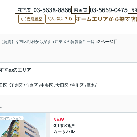
03-5638-8866
03-5669-0475
森下店
両国店
清
ホーム
エリアから探す
店
閲覧履歴
お気に入り
2ページ目
【賃貸】を市区町村から探す
江東区の賃貸物件一覧
すすめのエリア
田区
/
江東区
/
台東区
/
中央区
/
大田区
/
荒川区
/
厚木市
件
賃貸マンション
NEW
江東区
亀戸
カーサハル