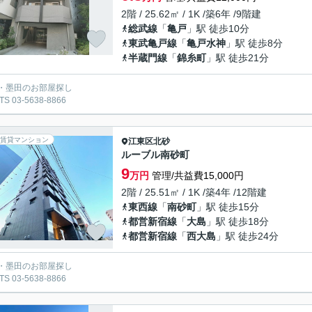
2階 / 25.62㎡ / 1K /築6年 /9階建
総武線
「
亀戸
」駅 徒歩10分
東武亀戸線
「
亀戸水神
」駅 徒歩8分
半蔵門線
「
錦糸町
」駅 徒歩21分
・墨田のお部屋探し
S 03-5638-8866
賃貸マンション
江東区
北砂
ルーブル南砂町
9
万円
管理/共益費15,000円
2階 / 25.51㎡ / 1K /築4年 /12階建
東西線
「
南砂町
」駅 徒歩15分
都営新宿線
「
大島
」駅 徒歩18分
都営新宿線
「
西大島
」駅 徒歩24分
・墨田のお部屋探し
S 03-5638-8866