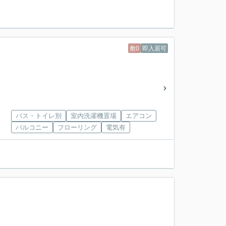
敷0
即入居可
バス・トイレ別
室内洗濯機置場
エアコン
バルコニー
フローリング
電気有