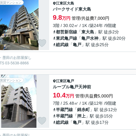
賃貸マンション
江東区
大島
パークサイド東大島
9.8
万円
管理/共益費7,000円
3階 / 30.02㎡ / 1K /築24年 /9階建
都営新宿線
「
東大島
」駅 徒歩2分
東武亀戸線
「
亀戸水神
」駅 徒歩20分
総武線
「
亀戸
」駅 徒歩25分
・墨田のお部屋探し
S 03-5638-8866
賃貸マンション
江東区
亀戸
ルーブル亀戸天神前
10.4
万円
管理/共益費5,000円
7階 / 25.48㎡ / 1K /築12年 /9階建
半蔵門線
「
錦糸町
」駅 徒歩12分
半蔵門線
「
押上
」駅 徒歩15分
総武線
「
亀戸
」駅 徒歩17分
・墨田のお部屋探し