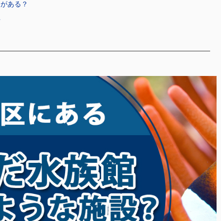
アがある？
方