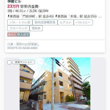
伸建ビル
23
万円
管理/共益費-
3階 / 46.01㎡ / 2LDK /築29年
東西線「門前仲町」駅 徒歩4分
東西線「木場」駅 徒歩15分
都営大
バス・トイレ別
室内洗濯機置場
エアコン
バルコニー
フローリング
電気有
敷礼0
即入居可
江東・墨田のお部屋探し
ROOTS 03-5638-8866
賃貸マンション