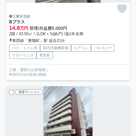
江東区北砂
Bプラス
14.8
万円
管理/共益費5,000円
2階 / 43.50㎡ / 1LDK＋S(納戸) /築1年未満
東西線「東陽町」駅 徒歩21分
バス・トイレ別
室内洗濯機置場
エアコン
バルコニー
フローリング
電気有
江東・墨田のお部屋探し
ROOTS 03-5638-8866
賃貸マンション