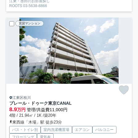
江東・墨田のお部屋探し
ROOTS 03-5638-8866
賃貸マンション
江東区枝川
プレール・ドゥーク東京CANAL
8.9
万円
管理/共益費11,000円
4階 / 21.94㎡ / 1K /築20年
東西線「木場」駅 徒歩23分
バス・トイレ別
室内洗濯機置場
エアコン
バルコニー
フローリング
電気有