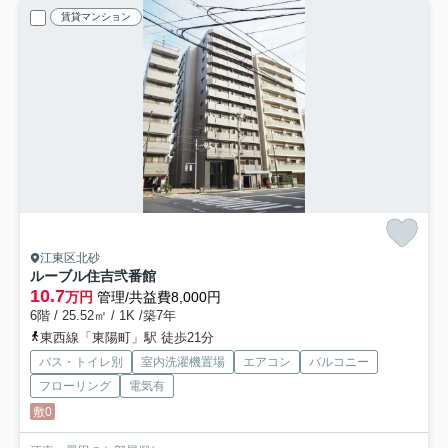
賃貸マンション
江東区北砂
ルーブル住吉弐番館
10.7
万円
管理/共益費8,000円
6階 / 25.52㎡ / 1K /築7年
東西線「東陽町」駅 徒歩21分
バス・トイレ別
室内洗濯機置場
エアコン
バルコニー
フローリング
電気有
敷0