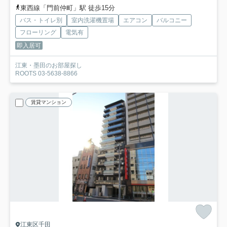
東西線「門前仲町」駅 徒歩15分
バス・トイレ別
室内洗濯機置場
エアコン
バルコニー
フローリング
電気有
即入居可
江東・墨田のお部屋探し
ROOTS 03-5638-8866
賃貸マンション
江東区千田