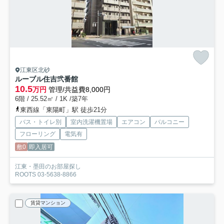
江東区北砂
ルーブル住吉弐番館
10.5
万円
管理/共益費8,000円
6階 / 25.52㎡ / 1K /築7年
東西線「東陽町」駅 徒歩21分
バス・トイレ別
室内洗濯機置場
エアコン
バルコニー
フローリング
電気有
敷0
即入居可
江東・墨田のお部屋探し
ROOTS 03-5638-8866
賃貸マンション