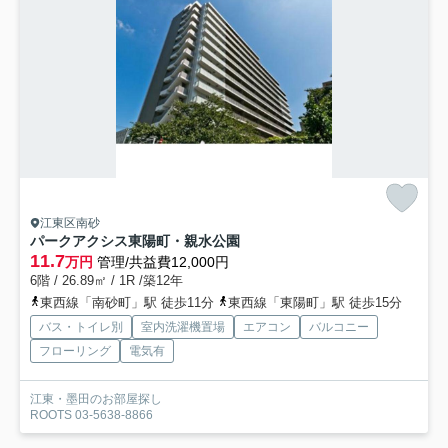
江東区南砂
パークアクシス東陽町・親水公園
11.7
万円
管理/共益費12,000円
6階 / 26.89㎡ / 1R /築12年
東西線「南砂町」駅 徒歩11分
東西線「東陽町」駅 徒歩15分
バス・トイレ別
室内洗濯機置場
エアコン
バルコニー
フローリング
電気有
江東・墨田のお部屋探し
ROOTS 03-5638-8866