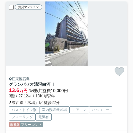
賃貸マンション
江東区石島
グランパセオ清澄白河Ⅱ
13.6
万円
管理/共益費10,000円
3階 / 27.12㎡ / 1DK /築2年
東西線「木場」駅 徒歩22分
バス・トイレ別
室内洗濯機置場
エアコン
バルコニー
フローリング
電気有
敷礼0
フリーレント