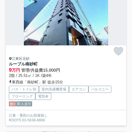
江東区北砂
ルーブル南砂町
9
万円
管理/共益費15,000円
2階 / 25.51㎡ / 1K /築4年
東西線「南砂町」駅 徒歩15分
バス・トイレ別
室内洗濯機置場
エアコン
バルコニー
フローリング
電気有
敷0
即入居可
江東・墨田のお部屋探し
ROOTS 03-5638-8866