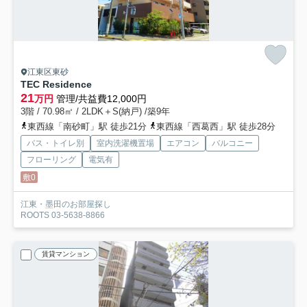
江東区東砂
TEC Residence
21
万円
管理/共益費12,000円
3階 / 70.98㎡ / 2LDK＋S(納戸) /築9年
東西線「南砂町」駅 徒歩21分
東西線「西葛西」駅 徒歩28分
バス・トイレ別
室内洗濯機置場
エアコン
バルコニー
フローリング
電気有
敷0
江東・墨田のお部屋探し
ROOTS 03-5638-8866
賃貸マンション