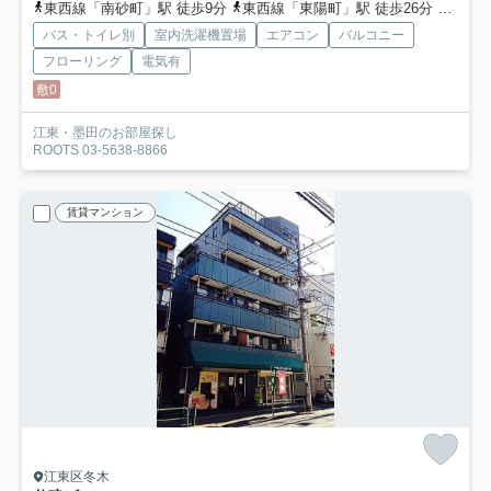
東西線「南砂町」駅 徒歩9分
東西線「東陽町」駅 徒歩26分
東西線
バス・トイレ別
室内洗濯機置場
エアコン
バルコニー
フローリング
電気有
敷0
江東・墨田のお部屋探し
ROOTS 03-5638-8866
賃貸マンション
江東区冬木