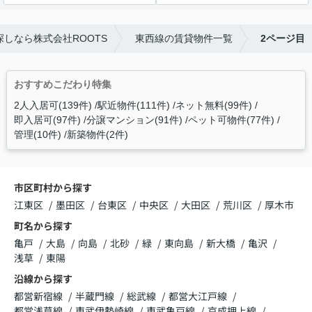
しなら株式会社ROOTS
東西線の賃貸物件一覧
2ページ目
おすすめこだわり特集
2人入居可(139件)
駅近物件(111件)
ネット無料(99件)
即入居可(97件)
分譲マンション(91件)
ペット可物件(77件)
管理(10件)
新築物件(2件)
市区町村から探す
江東区
墨田区
台東区
中央区
大田区
荒川区
厚木市
町名から探す
亀戸
大島
向島
北砂
緑
東向島
新大橋
亀沢
浅草
東陽
沿線から探す
都営新宿線
半蔵門線
総武線
都営大江戸線
都営浅草線
東武伊勢崎線
東武亀戸線
京成押上線