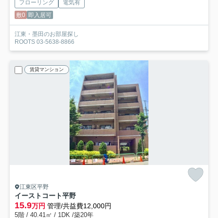
フローリング
電気有
敷0
即入居可
江東・墨田のお部屋探し
ROOTS 03-5638-8866
賃貸マンション
江東区平野
イーストコート平野
15.9
万円
管理/共益費12,000円
5階 / 40.41㎡ / 1DK /築20年