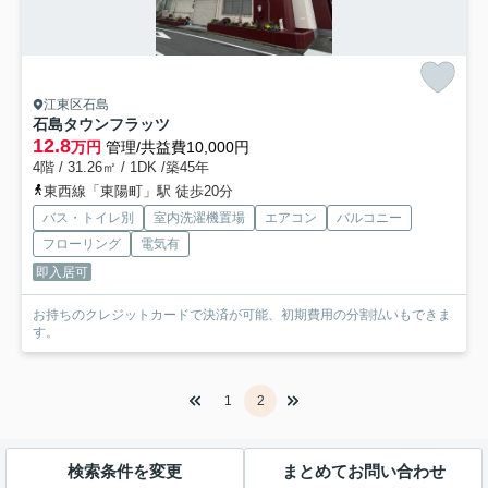
江東区石島
石島タウンフラッツ
12.8
万円
管理/共益費10,000円
4階 / 31.26㎡ / 1DK /築45年
東西線「東陽町」駅 徒歩20分
バス・トイレ別
室内洗濯機置場
エアコン
バルコニー
フローリング
電気有
即入居可
お持ちのクレジットカードで決済が可能、初期費用の分割払いもできま
す。
1
2
検索条件を変更
まとめてお問い合わせ