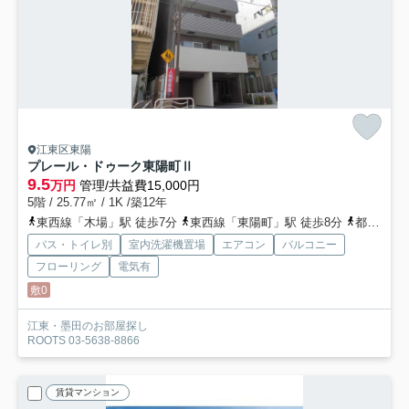
江東区東陽
プレール・ドゥーク東陽町Ⅱ
9.5
万円
管理/共益費15,000円
5階 / 25.77㎡ / 1K /築12年
東西線「木場」駅 徒歩7分
東西線「東陽町」駅 徒歩8分
都営大江戸線「門前仲町」駅 徒歩24分
バス・トイレ別
室内洗濯機置場
エアコン
バルコニー
フローリング
電気有
敷0
江東・墨田のお部屋探し
ROOTS 03-5638-8866
賃貸マンション