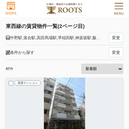
東西線の賃貸物件一覧(2ページ目)
中野駅,落合駅,高田馬場駅,早稲田駅,神楽坂駅,飯田橋駅,九段下駅,竹橋駅,大手町駅,日本橋駅,茅場町駅,門前仲町駅,木場駅,東陽町駅,南砂町駅,西葛西駅,葛西駅,浦安駅,南行徳駅,行徳駅,妙典駅,原木中山駅,西船橋駅
変更
条件から探す
変更
47
件
賃貸マンション