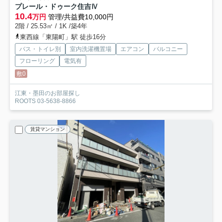
プレール・ドゥーク住吉Ⅳ
10.4
万円
管理/共益費10,000円
2階 / 25.53㎡ / 1K /築4年
東西線「東陽町」駅 徒歩16分
バス・トイレ別
室内洗濯機置場
エアコン
バルコニー
フローリング
電気有
敷0
江東・墨田のお部屋探し
ROOTS 03-5638-8866
賃貸マンション