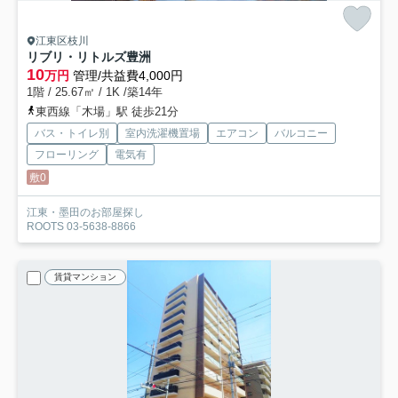
江東区枝川
リブリ・リトルズ豊洲
10
万円
管理/共益費4,000円
1階 / 25.67㎡ / 1K /築14年
東西線「木場」駅 徒歩21分
バス・トイレ別
室内洗濯機置場
エアコン
バルコニー
フローリング
電気有
敷0
江東・墨田のお部屋探し
ROOTS 03-5638-8866
賃貸マンション