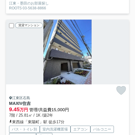
江東・墨田のお部屋探し
ROOTS 03-5638-8866
賃貸マンション
江東区石島
MAXIV住吉
9.45
万円
管理/共益費15,000円
7階 / 25.81㎡ / 1K /築2年
東西線「東陽町」駅 徒歩17分
バス・トイレ別
室内洗濯機置場
エアコン
バルコニー