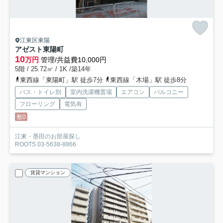
江東区東陽
アゼスト東陽町
10
万円
管理/共益費10,000円
5階 / 25.72㎡ / 1K /築14年
東西線「東陽町」駅 徒歩7分
東西線「木場」駅 徒歩8分
バス・トイレ別
室内洗濯機置場
エアコン
バルコニー
フローリング
電気有
敷0
江東・墨田のお部屋探し
ROOTS 03-5638-8866
賃貸マンション